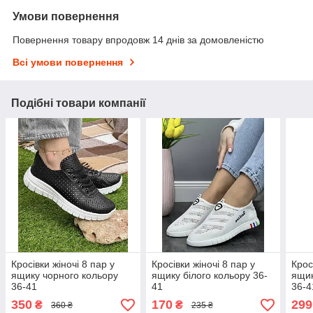
Умови повернення
Повернення товару впродовж 14 днів за домовленістю
Всі умови повернення
Подібні товари компанії
Кросівки жіночі 8 пар у
Кросівки жіночі 8 пар у
Крос
ящику чорного кольору
ящику білого кольору 36-
ящик
36-41
41
36-4
350
170
299
₴
₴
360 ₴
235 ₴