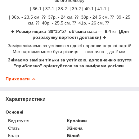
білого кольору
| 36-1 | 37-1 | 38-2 | 39-2 | 40-1 | 41-1 |
| 36р. - 23.5 см. ⁇ 37р. - 24 см. ⁇ 38р.- 24.5 см. ⁇ 39 - 25
см. ⁇ 40р. - 25.5 см. ⁇ 41р. - 26 см. ⁇
🔹 Розмір ящика 39*15*57 об'ємна вага — 8.4 кг (Для
розрахунку вартості доставки) 🔹
Заміри знімаємо за устілкою з однієї паростки першої партії!
Між партіями може бути різниця — незначна , до 2 мм.
Знімаємо заміри тільки за устілкою, доповненню взуття
"приблизно" орієнтуйтеся за за вимірами устілки.
Приховати
Характеристики
Основні
Вид взуття
Кросівки
Стать
Жіноча
Колір
Білий