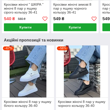
Кросівки жіночі " ШКІРА "
Кросівки жіночі зимові 8
Крос
жіночі 8 пар у ящику
пар у ящику чорного
пар 
сірого кольору 36-41
кольору 36-41
коль
540
549
549
₴
₴
580 ₴
Купити
Купити
Акційні пропозиції та новинки
–67%
–56%
Кросівки жіночі 8 пар у ящику
Кросівки жіночі 8 пар у ящику
білого кольору 36-40
чорного кольору 36-40