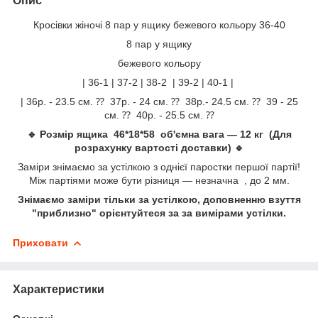
Опис
Кросівки жіночі 8 пар у ящику бежевого кольору 36-40
8 пар у ящику
бежевого кольору
| 36-1 | 37-2 | 38-2 | 39-2 | 40-1 |
| 36р. - 23.5 см. ⁇ 37р. - 24 см. ⁇ 38р.- 24.5 см. ⁇ 39 - 25
см. ⁇ 40р. - 25.5 см. ⁇
🔹 Розмір ящика 46*18*58 об'ємна вага — 12 кг (Для
розрахунку вартості доставки) 🔹
Заміри знімаємо за устілкою з однієї паростки першої партії!
Між партіями може бути різниця — незначна , до 2 мм.
Знімаємо заміри тільки за устілкою, доповненню взуття
"приблизно" орієнтуйтеся за за вимірами устілки.
Приховати
Характеристики