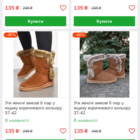
135
135
₴
₴
249 ₴
249 ₴
Купити
Купити
–46%
–46%
Уги жіночі зимові 6 пар у
Уги жіночі зимові 6 пар у
ящику коричневого кольору
ящику коричневого кольору
37-42
37-42
В наявності
В наявності
135
135
₴
₴
249 ₴
249 ₴