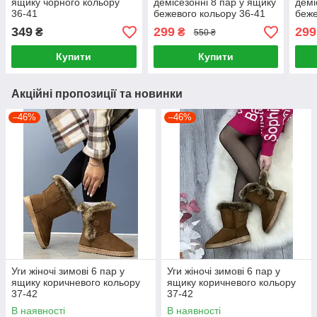
ящику чорного кольору
демісезонні 8 пар у ящику
демі
36-41
бежевого кольору 36-41
беже
349
299
299
₴
₴
550 ₴
Купити
Купити
Акційні пропозиції та новинки
–46%
–46%
Уги жіночі зимові 6 пар у
Уги жіночі зимові 6 пар у
ящику коричневого кольору
ящику коричневого кольору
37-42
37-42
В наявності
В наявності