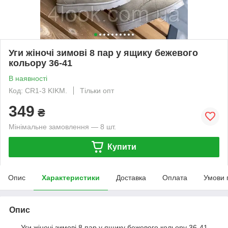
Уги жіночі зимові 8 пар у ящику бежевого
кольору 36-41
В наявності
Код: CR1-3 KIKM.
Тільки опт
349
₴
Мінімальне замовлення — 8 шт.
Купити
Опис
Характеристики
Доставка
Оплата
Умови 
Опис
Уги жіночі зимові 8 пар у ящику бежевого кольору 36-41