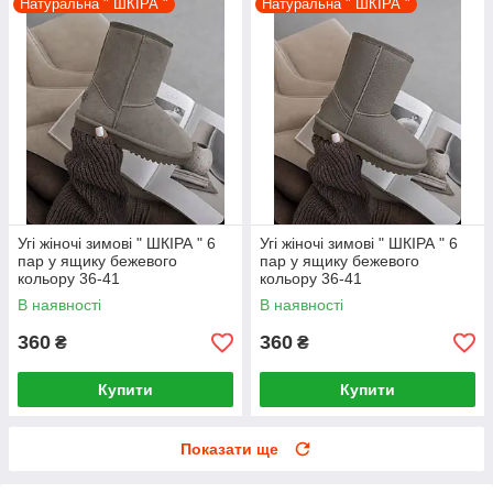
Натуральна " ШКІРА "
Натуральна " ШКІРА "
Угі жіночі зимові " ШКІРА " 6
Угі жіночі зимові " ШКІРА " 6
пар у ящику бежевого
пар у ящику бежевого
кольору 36-41
кольору 36-41
В наявності
В наявності
360
360
₴
₴
Купити
Купити
Показати ще