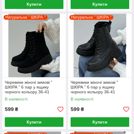
Купити
Купити
Натуральна " ШКІРА "
Натуральна " ШКІРА "
Черевики жіночі зимові "
Черевики жіночі зимові "
ШКІРА " 6 пар у ящику
ШКІРА " 6 пар у ящику
чорного кольору 36-41
чорного кольору 36-41
В наявності
В наявності
599
599
₴
₴
Купити
Купити