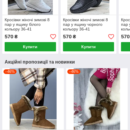
Кросівки жіночі зимові 8
Кросівки жіночі зимові 8
Крос
пар у ящику білого
пар у ящику чорного
пар 
кольору 36-41
кольору 36-41
коль
570
570
570
₴
₴
Купити
Купити
Акційні пропозиції та новинки
–46%
–46%