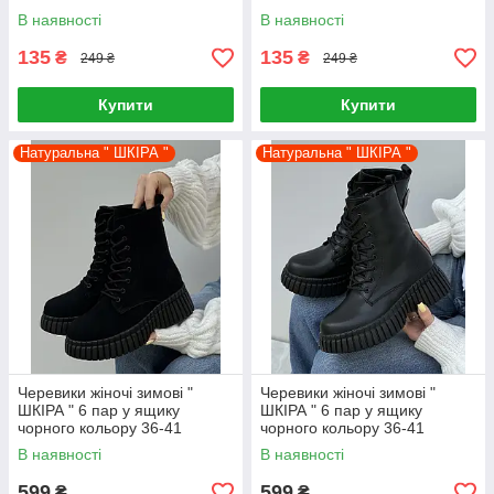
В наявності
В наявності
135
135
₴
₴
249 ₴
249 ₴
Купити
Купити
Натуральна " ШКІРА "
Натуральна " ШКІРА "
Черевики жіночі зимові "
Черевики жіночі зимові "
ШКІРА " 6 пар у ящику
ШКІРА " 6 пар у ящику
чорного кольору 36-41
чорного кольору 36-41
В наявності
В наявності
599
599
₴
₴