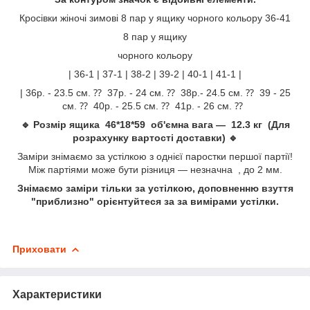
Кросівки жіночі зимові 8 пар у ящику чорного кольору 36-41
8 пар у ящику
чорного кольору
| 36-1 | 37-1 | 38-2 | 39-2 | 40-1 | 41-1 |
| 36р. - 23.5 см. ⁇ 37р. - 24 см. ⁇ 38р.- 24.5 см. ⁇ 39 - 25
см. ⁇ 40р. - 25.5 см. ⁇ 41р. - 26 см. ⁇
🔹 Розмір ящика 46*18*59 об'ємна вага — 12.3 кг (Для
розрахунку вартості доставки) 🔹
Заміри знімаємо за устілкою з однієї паростки першої партії!
Між партіями може бути різниця — незначна , до 2 мм.
Знімаємо заміри тільки за устілкою, доповненню взуття
"приблизно" орієнтуйтеся за за вимірами устілки.
Приховати
Характеристики