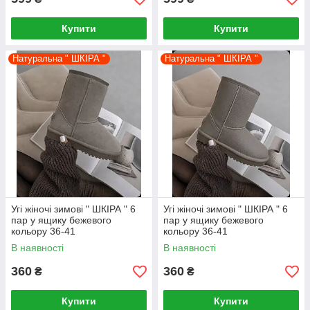
Купити
Купити
Натуральна " ШКІРА "
Натуральна " ШКІРА "
Угі жіночі зимові " ШКІРА " 6
Угі жіночі зимові " ШКІРА " 6
пар у ящику бежевого
пар у ящику бежевого
кольору 36-41
кольору 36-41
В наявності
В наявності
360
360
₴
₴
Купити
Купити