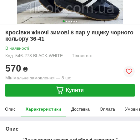
Кросівки жіночі зимові 8 пар у ящику чорного
кольору 36-41
В наявності
Код: 546-273 BLACK-WHITE.
Тільки опт
570
₴
Мінімальне замовлення — 8 шт.
Купити
Опис
Характеристики
Доставка
Оплата
Умови 
Опис
"За контуром значок є відбивні елементи."