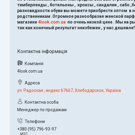
тимберленды , ботильоны , кроксы , сандалии , сабо ,
разновидности обуви вы можете приобрести оптом в 
родственникам .Огромное разнообразие женской парфю
магазине
4look.com.ua
по очень низкой цене .
Мы на ры
так как конечный результат неизбежен , у нас дешевле!
4look.com.ua
ул. Радосная , индекс 67667, Хлебодарское, Україна
Менеджер по продажам
+380 (95) 796-93-97
МТС