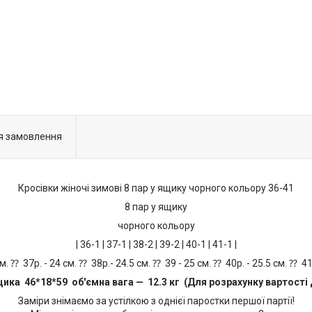
я замовлення
Кросівки жіночі зимові 8 пар у ящику чорного кольору 36-41
8 пар у ящику
чорного кольору
| 36-1 | 37-1 | 38-2 | 39-2 | 40-1 | 41-1 |
 см. ⁇ 37р. - 24 см. ⁇ 38р.- 24.5 см. ⁇ 39 - 25 см. ⁇ 40р. - 25.5 см. ⁇ 4
щика 46*18*59 об'ємна вага — 12.3 кг (Для розрахунку вартості 
Заміри знімаємо за устілкою з однієї паростки першої партії!