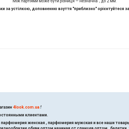
Між партіями може бути різниця — незначна , до 2 мм.
ки за устілкою, доповненню взуття "приблизно" орієнтуйтеся за
магазин
4look.com.ua
!
постоянными клиентами.
, парфюмерия женская , парфюмерия мужская и все наши товары
знообразие обуви оптом начиная от сланцев оптом , балетки ,