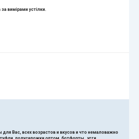
 за вимірами устілки.
 для Вас, всех возрастов и вкусов и что немаловажно
туфли ,полусапожки оптом, ботфорты , угги ,