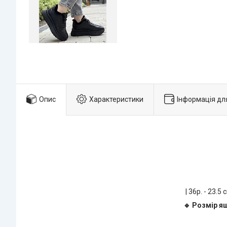
Опис
Характеристики
Інформація дл
| 36р. - 23.5
🔹 Розмір я