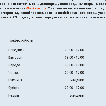
босоножки оптом, монки ,конверсы , оксфорды ,слиперы , мокас
нашем магазине
4look.com.ua
.
У нас вы можете купить подарок 
мерии , мужской парфюмерии на любой вкус , это все вы ува
нке с 2003 года и держим марку интернет магазина с самой низ
Графік роботи
Понеділок
09:00
17:00
Вівторок
09:00
17:00
Середа
09:00
17:00
Четвер
09:00
17:00
Пʼятниця
Вихідний
Субота
09:00
17:00
Неділя
Вихідний