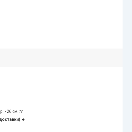
1р. - 26 см. ⁇
доставки) 🔹