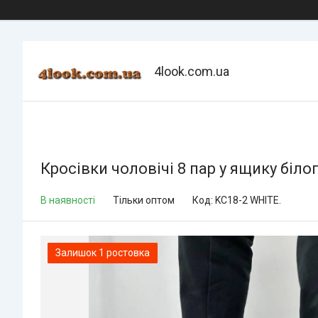
4look.com.ua
Кросівки чоловічі 8 пар у ящику біло
В наявності
Тільки оптом
Код:
KC18-2 WHITE.
Залишок 1 ростовка