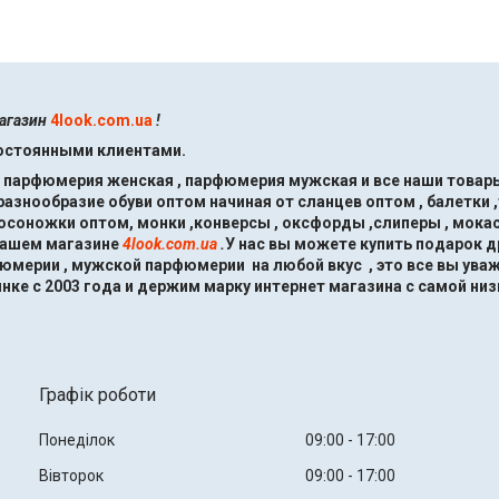
магазин
4look.com.ua
!
постоянными клиентами.
, парфюмерия женская , парфюмерия мужская и все наши товары
знообразие обуви оптом начиная от сланцев оптом , балетки ,
босоножки оптом, монки ,конверсы , оксфорды ,слиперы , мокас
нашем магазине
4look.com.ua
.
У нас вы можете купить подарок 
мерии , мужской парфюмерии на любой вкус , это все вы ува
нке с 2003 года и держим марку интернет магазина с самой низ
Графік роботи
Понеділок
09:00
17:00
Вівторок
09:00
17:00