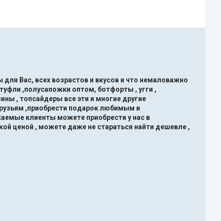
 для Вас, всех возрастов и вкусов и что немаловажно
туфли ,полусапожки оптом, ботфорты , угги ,
ины , топсайдеры все эти и многие другие
друзьям ,приобрести подарок любимым и
жаемые клиенты можете приобрести у нас в
кой ценой , можете даже не стараться найти дешевле ,