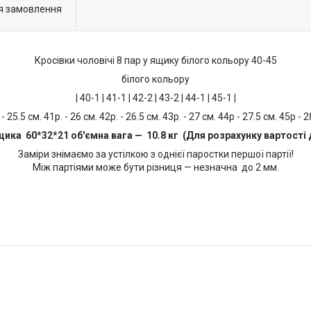
я замовлення
Кросівки чоловічі 8 пар у ящику білого кольору 40-45
білого кольору
| 40-1 | 41-1 | 42-2 | 43-2 | 44-1 | 45-1 |
 - 25.5 см. 41р. - 26 см. 42р. - 26.5 см. 43р. - 27 см. 44р - 27.5 см. 45р - 2
щика 60*32*21 об'ємна вага — 10.8 кг (Для розрахунку вартості 
Заміри знімаємо за устілкою з однієї паростки першої партії!
Між партіями може бути різниця — незначна до 2 мм.