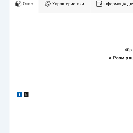
Опис
Характеристики
Інформація дл
40р.
🔹 Розмір я