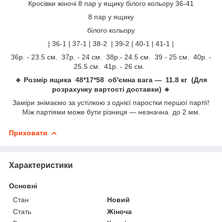
Кросівки жіночі 8 пар у ящику білого кольору 36-41
8 пар у ящику
білого кольору
| 36-1 | 37-1 | 38-2 | 39-2 | 40-1 | 41-1 |
36р. - 23.5 см. 37р. - 24 см. 38р.- 24.5 см. 39 - 25 см. 40р. -
25.5 см. 41р. - 26 см.
🔹 Розмір ящика 48*17*58 об'ємна вага — 11.8 кг (Для
розрахунку вартості доставки) 🔹
Заміри знімаємо за устілкою з однієї паростки першої партії!
Між партіями може бути різниця — незначна до 2 мм.
Приховати
Характеристики
Основні
Стан
Новий
Стать
Жіноча