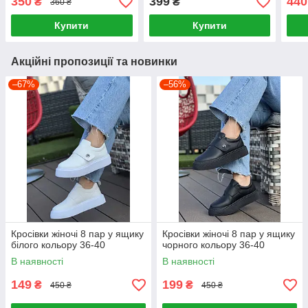
350
399
440
₴
₴
360 ₴
Купити
Купити
Акційні пропозиції та новинки
–67%
–56%
Кросівки жіночі 8 пар у ящику
Кросівки жіночі 8 пар у ящику
білого кольору 36-40
чорного кольору 36-40
В наявності
В наявності
149
199
₴
₴
450 ₴
450 ₴