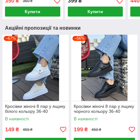
350
399
440
₴
₴
360 ₴
Купити
Купити
Акційні пропозиції та новинки
–67%
–56%
Кросівки жіночі 8 пар у ящику
Кросівки жіночі 8 пар у ящику
білого кольору 36-40
чорного кольору 36-40
В наявності
В наявності
149
199
₴
₴
450 ₴
450 ₴