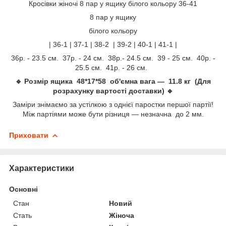
Кросівки жіночі 8 пар у ящику білого кольору 36-41
8 пар у ящику
білого кольору
| 36-1 | 37-1 | 38-2 | 39-2 | 40-1 | 41-1 |
36р. - 23.5 см. 37р. - 24 см. 38р.- 24.5 см. 39 - 25 см. 40р. -
25.5 см. 41р. - 26 см.
🔹 Розмір ящика 48*17*58 об'ємна вага — 11.8 кг (Для
розрахунку вартості доставки) 🔹
Заміри знімаємо за устілкою з однієї паростки першої партії!
Між партіями може бути різниця — незначна до 2 мм.
Приховати
Характеристики
Основні
Стан
Новий
Стать
Жіноча