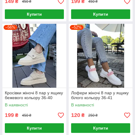
149
199
₴
₴
450 ₴
450 ₴
Купити
Купити
–56%
–52%
Кросівки жіночі 8 пар у ящику
Лофери жіночі 8 пар у ящику
бежевого кольору 36-40
білого кольору 36-41
В наявності
В наявності
199
120
₴
₴
450 ₴
250 ₴
Купити
Купити