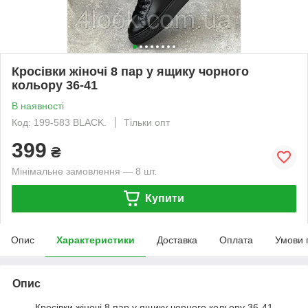
Кросівки жіночі 8 пар у ящику чорного
кольору 36-41
В наявності
Код: 199-583 BLACK.
Тільки опт
399
₴
Мінімальне замовлення — 8 шт.
Купити
Опис
Характеристики
Доставка
Оплата
Умови 
Опис
Кросівки жіночі 8 пар у ящику чорного кольору 36-41