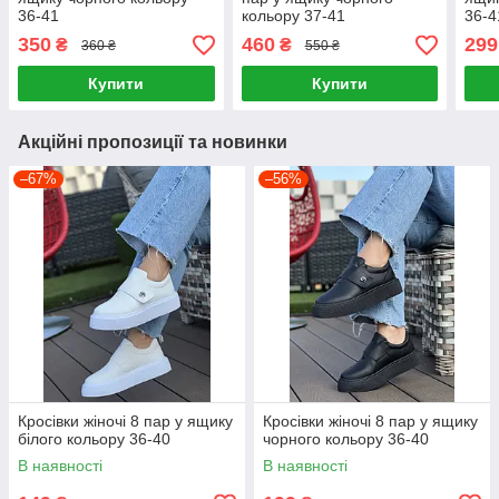
36-41
кольору 37-41
36-4
350
460
299
₴
₴
360 ₴
550 ₴
Купити
Купити
Акційні пропозиції та новинки
–67%
–56%
Кросівки жіночі 8 пар у ящику
Кросівки жіночі 8 пар у ящику
білого кольору 36-40
чорного кольору 36-40
В наявності
В наявності