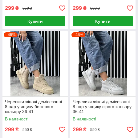
299
299
₴
₴
550 ₴
550 ₴
Купити
Купити
–46%
–46%
Черевики жіночі демісезонні
Черевики жіночі демісезонні
8 пар у ящику бежевого
8 пар у ящику сірого кольору
кольору 36-41
36-41
В наявності
В наявності
299
299
₴
₴
550 ₴
550 ₴