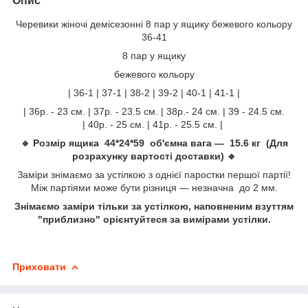
Опис
Черевики жіночі демісезонні 8 пар у ящику бежевого кольору
36-41
8 пар у ящику
бежевого кольору
| 36-1 | 37-1 | 38-2 | 39-2 | 40-1 | 41-1 |
| 36р. - 23 см. | 37р. - 23.5 см. | 38р.- 24 см. | 39 - 24.5 см.
| 40р. - 25 см. | 41р. - 25.5 см. |
🔹 Розмір ящика 44*24*59 об'ємна вага — 15.6 кг (Для
розрахунку вартості доставки) 🔹
Заміри знімаємо за устілкою з однієї паростки першої партії!
Між партіями може бути різниця — незначна до 2 мм.
Знімаємо заміри тільки за устілкою, наповненим взуттям
"приблизно" орієнтуйтеся за вимірами устілки.
Приховати