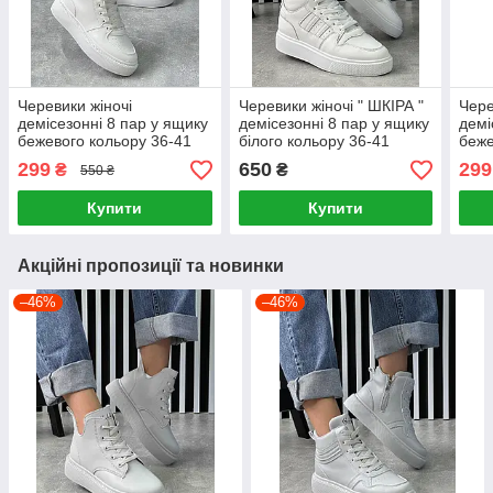
Черевики жіночі
Черевики жіночі " ШКІРА "
Чере
демісезонні 8 пар у ящику
демісезонні 8 пар у ящику
демі
бежевого кольору 36-41
білого кольору 36-41
беже
299
650
299
₴
₴
550 ₴
Купити
Купити
Акційні пропозиції та новинки
–46%
–46%