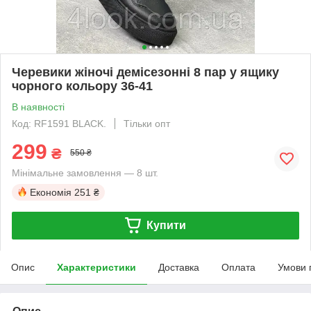
Черевики жіночі демісезонні 8 пар у ящику
чорного кольору 36-41
В наявності
Код: RF1591 BLACK.
Тільки опт
299
₴
550 ₴
Мінімальне замовлення — 8 шт.
Економія
251 ₴
Купити
Опис
Характеристики
Доставка
Оплата
Умови 