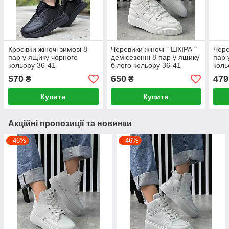
Кросівки жіночі зимові 8
Черевики жіночі " ШКІРА "
Чере
пар у ящику чорного
демісезонні 8 пар у ящику
пар 
кольору 36-41
білого кольору 36-41
коль
570
650
479
₴
₴
Купити
Купити
Акційні пропозиції та новинки
–46%
–46%