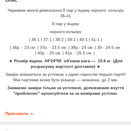
Опис
Черевики жіночі демісезонні 8 пар у ящику чорного кольору
36-41
8 пар у ящику
чорного кольору
| 36-1 | 37-1 | 38-2 | 39-2 | 40-1 | 41-1 |
| 36р. - 23 см. | 37р. - 23.5 см. | 38р.- 24 см. | 39 - 24.5 см.
| 40р. - 25 см. | 41р. - 25.5 см. |
🔹 Розмір ящика 44*24*59 об'ємна вага — 15.6 кг (Для
розрахунку вартості доставки) 🔹
Заміри знімаються за устілкою з однієї паростки першої партії!
Між партіями може бути різниця — незначна до 2 мм.
Знімаємо заміри тільки за устілкою, доповненню взуття
"приблизно" орієнтуйтеся за за вимірами устілки.
Приховати