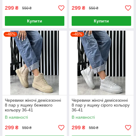
299
299
₴
₴
550 ₴
550 ₴
Купити
Купити
–46%
–46%
Черевики жіночі демісезонні
Черевики жіночі демісезонні
8 пар у ящику бежевого
8 пар у ящику сірого кольору
кольору 36-41
36-41
В наявності
В наявності
299
299
₴
₴
550 ₴
550 ₴