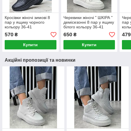
Кросівки жіночі зимові 8
Черевики жіночі " ШКІРА "
Чере
пар у ящику чорного
демісезонні 8 пар у ящику
пар 
кольору 36-41
білого кольору 36-41
коль
570
650
479
₴
₴
Купити
Купити
Акційні пропозиції та новинки