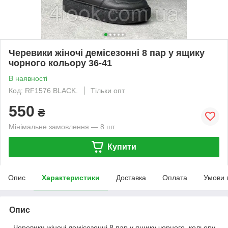
Черевики жіночі демісезонні 8 пар у ящику
чорного кольору 36-41
В наявності
Код: RF1576 BLACK.
Тільки опт
550
₴
Мінімальне замовлення — 8 шт.
Купити
Опис
Характеристики
Доставка
Оплата
Умови 
Опис
Черевики жіночі демісезонні 8 пар у ящику чорного кольору