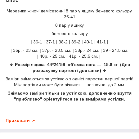
Опис
Черевики жіночі демісезонні 8 пар у ящику бежевого кольору
36-41
8 пар у ящику
бежевого кольору
| 36-1 | 37-1 | 38-2 | 39-2 | 40-1 | 41-1 |
| 36р. - 23 см. | 37р. - 23.5 см. | 38р.- 24 см. | 39 - 24.5 см.
| 40р. - 25 см. | 41р. - 25.5 см. |
🔹 Розмір ящика 44*24*59 об'ємна вага — 15.6 кг (Для
розрахунку вартості доставки) 🔹
Заміри знімаються за устілкою з однієї паростки першої партії!
Між партіями може бути різниця — незначна до 2 мм.
Знімаємо заміри тільки за устілкою, доповненню взуття
"приблизно" орієнтуйтеся за за вимірами устілки.
Приховати