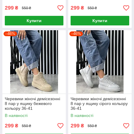
299
299
₴
₴
550 ₴
550 ₴
Купити
Купити
–46%
–46%
Черевики жіночі демісезонні
Черевики жіночі демісезонні
8 пар у ящику бежевого
8 пар у ящику сірого кольору
кольору 36-41
36-41
В наявності
В наявності
299
299
₴
₴
550 ₴
550 ₴