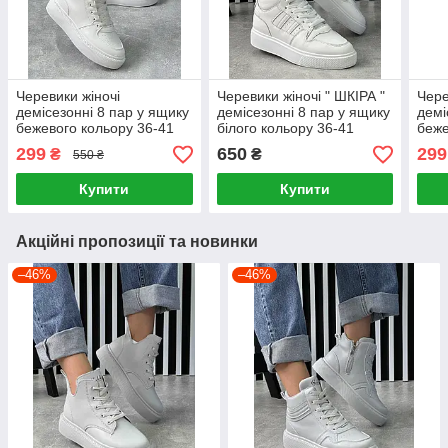
Черевики жіночі
Черевики жіночі " ШКІРА "
Чере
демісезонні 8 пар у ящику
демісезонні 8 пар у ящику
демі
бежевого кольору 36-41
білого кольору 36-41
беже
299
650
299
₴
₴
550 ₴
Купити
Купити
Акційні пропозиції та новинки
–46%
–46%