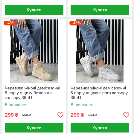
Купити
Купити
–46%
–46%
Черевики жіночі демісезонні
Черевики жіночі демісезонні
8 пар у ящику бежевого
8 пар у ящику сірого кольору
кольору 36-41
36-41
В наявності
В наявності
299
299
₴
₴
550 ₴
550 ₴
Купити
Купити