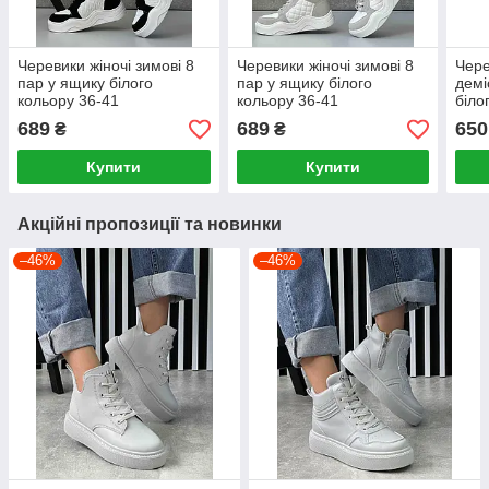
Черевики жіночі зимові 8
Черевики жіночі зимові 8
Чере
пар у ящику білого
пар у ящику білого
демі
кольору 36-41
кольору 36-41
біло
689
689
650
₴
₴
Купити
Купити
Акційні пропозиції та новинки
–46%
–46%