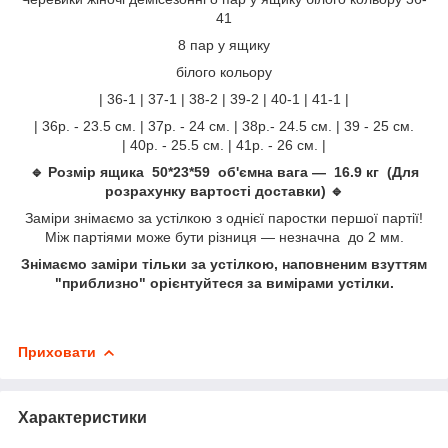
41
8 пар у ящику
білого кольору
| 36-1 | 37-1 | 38-2 | 39-2 | 40-1 | 41-1 |
| 36р. - 23.5 см. | 37р. - 24 см. | 38р.- 24.5 см. | 39 - 25 см.
| 40р. - 25.5 см. | 41р. - 26 см. |
🔹 Розмір ящика 50*23*59 об'ємна вага — 16.9 кг (Для
розрахунку вартості доставки) 🔹
Заміри знімаємо за устілкою з однієї паростки першої партії!
Між партіями може бути різниця — незначна до 2 мм.
Знімаємо заміри тільки за устілкою, наповненим взуттям
"приблизно" орієнтуйтеся за вимірами устілки.
Приховати
Характеристики