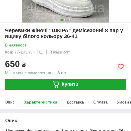
Черевики жіночі "ШКІРА" демісезонні 8 пар у
ящику білого кольору 36-41
В наявності
Код: 77-103 WHITE.
Тільки опт
650
₴
Мінімальне замовлення — 8 шт.
Купити
Опис
Характеристики
Доставка
Оплата
Умови 
Опис
Черевики жіночі демісезонні 8 пар у ящику білого кольору 36-