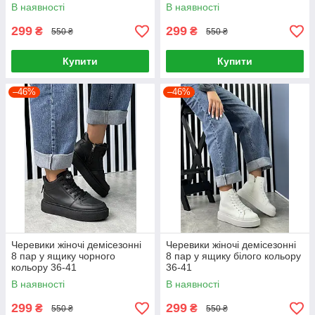
В наявності
В наявності
299
299
₴
₴
550 ₴
550 ₴
Купити
Купити
–46%
–46%
Черевики жіночі демісезонні
Черевики жіночі демісезонні
8 пар у ящику чорного
8 пар у ящику білого кольору
кольору 36-41
36-41
В наявності
В наявності
299
299
₴
₴
550 ₴
550 ₴