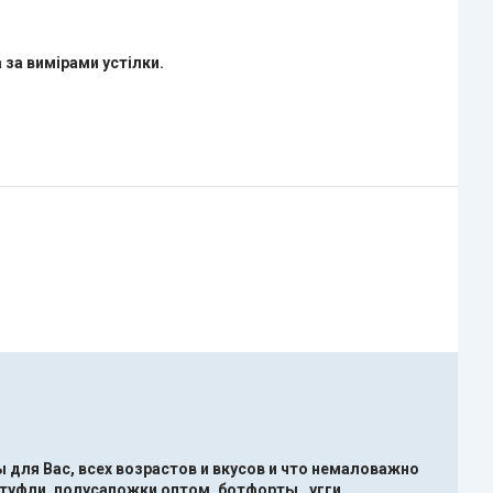
 за вимірами устілки.
 для Вас, всех возрастов и вкусов и что немаловажно
туфли ,полусапожки оптом, ботфорты , угги ,