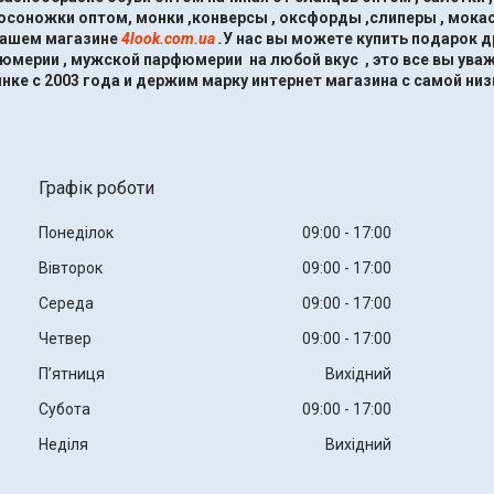
босоножки оптом, монки ,конверсы , оксфорды ,слиперы , мокас
нашем магазине
4look.com.ua
.
У нас вы можете купить подарок 
мерии , мужской парфюмерии на любой вкус , это все вы ува
нке с 2003 года и держим марку интернет магазина с самой низ
Графік роботи
Понеділок
09:00
17:00
Вівторок
09:00
17:00
Середа
09:00
17:00
Четвер
09:00
17:00
Пʼятниця
Вихідний
Субота
09:00
17:00
Неділя
Вихідний