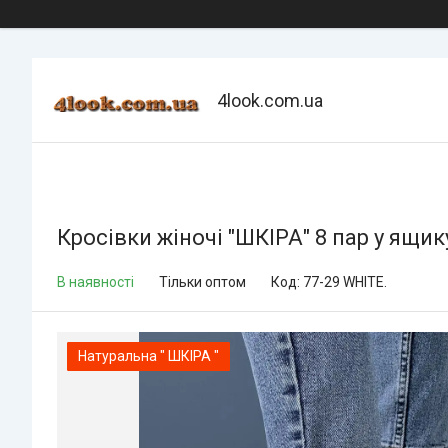
4look.com.ua
Кросівки жіночі "ШКІРА" 8 пар у ящик
В наявності
Тільки оптом
Код:
77-29 WHITE.
Натуральна " ШКІРА "