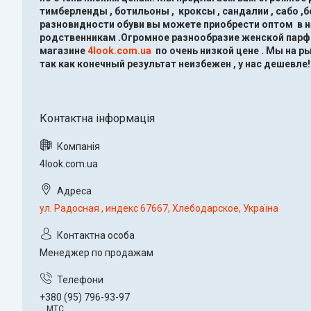
тимберленды , ботильоны , кроксы , сандалии , сабо ,
разновидности обуви вы можете приобрести оптом в 
родственникам .Огромное разнообразие женской парфю
магазине
4look.com.ua
по очень низкой цене .
Мы на ры
так как конечный результат неизбежен , у нас дешевле!
4look.com.ua
ул. Радосная , индекс 67667, Хлебодарское, Україна
Менеджер по продажам
+380 (95) 796-93-97
МТС