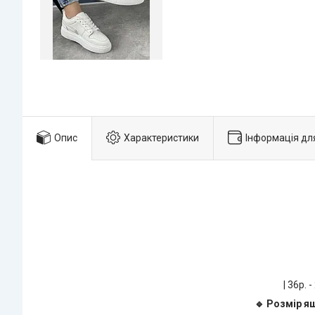
Опис
Характеристики
Інформація дл
| 36р. -
🔹 Розмір я