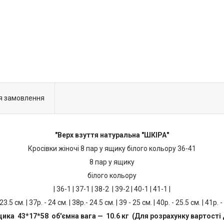
я замовлення
"Верх взуття натуральна "ШКІРА"
Кросівки жіночі 8 пар у ящику білого кольору 36-41
8 пар у ящику
білого кольору
| 36-1 | 37-1 | 38-2 | 39-2 | 40-1 | 41-1 |
 23.5 см. | 37р. - 24 см. | 38р.- 24.5 см. | 39 - 25 см. | 40р. - 25.5 см. | 41р. -
щика 43*17*58 об'ємна вага — 10.6 кг (Для розрахунку вартості 