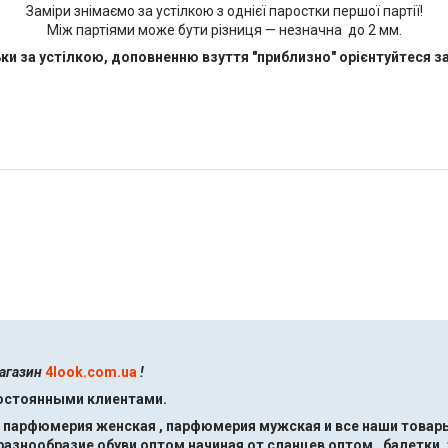
Заміри знімаємо за устілкою з однієї паростки першої партії!
Між партіями може бути різниця — незначна до 2 мм.
ки за устілкою, доповненню взуття "приблизно" орієнтуйтеся за
магазин
4look.com.ua
!
постоянными клиентами.
, парфюмерия женская , парфюмерия мужская и все наши товары
знообразие обуви оптом начиная от сланцев оптом , балетки ,