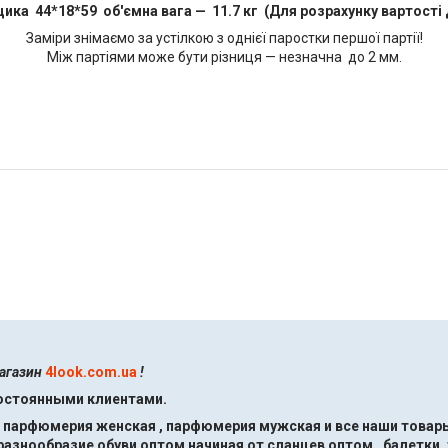
щика 44*18*59 об'ємна вага — 11.7 кг (Для розрахунку вартості 
Заміри знімаємо за устілкою з однієї паростки першої партії!
Між партіями може бути різниця — незначна до 2 мм.
магазин
4look.com.ua
!
постоянными клиентами.
, парфюмерия женская , парфюмерия мужская и все наши товары
знообразие обуви оптом начиная от сланцев оптом , балетки ,