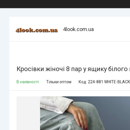
4look.com.ua
Кросівки жіночі 8 пар у ящику білого
В наявності
Тільки оптом
Код:
224-881 WHITE-BLACK