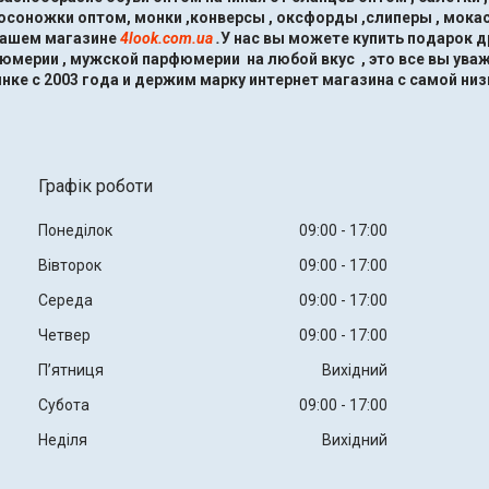
босоножки оптом, монки ,конверсы , оксфорды ,слиперы , мокас
нашем магазине
4look.com.ua
.
У нас вы можете купить подарок 
мерии , мужской парфюмерии на любой вкус , это все вы ува
нке с 2003 года и держим марку интернет магазина с самой низ
Графік роботи
Понеділок
09:00
17:00
Вівторок
09:00
17:00
Середа
09:00
17:00
Четвер
09:00
17:00
Пʼятниця
Вихідний
Субота
09:00
17:00
Неділя
Вихідний