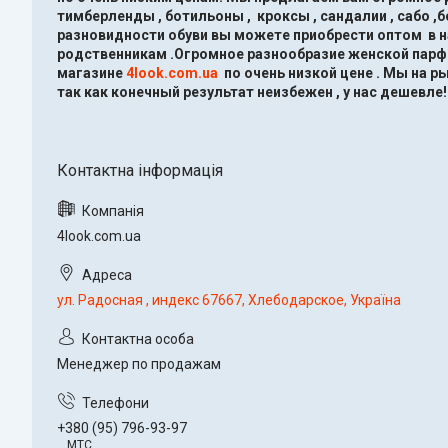
тимберленды , ботильоны , кроксы , сандалии , сабо ,
разновидности обуви вы можете приобрести оптом в 
родственникам .Огромное разнообразие женской парфю
магазине
4look.com.ua
по очень низкой цене .
Мы на ры
так как конечный результат неизбежен , у нас дешевле!
4look.com.ua
ул. Радосная , индекс 67667, Хлебодарское, Україна
Менеджер по продажам
+380 (95) 796-93-97
МТС