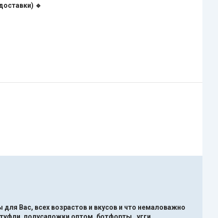
доставки) 🔹
 для Вас, всех возрастов и вкусов и что немаловажно
туфли ,полусапожки оптом, ботфорты , угги ,