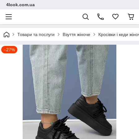
4look.com.ua
Товари та послуги
Взуття жіноче
Кросівки і кеди жіно
–27%