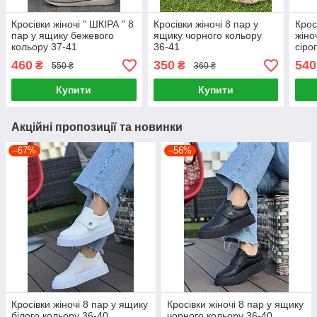
Кросівки жіночі " ШКІРА " 8
Кросівки жіночі 8 пар у
Крос
пар у ящику бежевого
ящику чорного кольору
жіно
кольору 37-41
36-41
сіро
460
350
540
₴
₴
550 ₴
360 ₴
Купити
Купити
Акційні пропозиції та новинки
–67%
–56%
Кросівки жіночі 8 пар у ящику
Кросівки жіночі 8 пар у ящику
білого кольору 36-40
чорного кольору 36-40