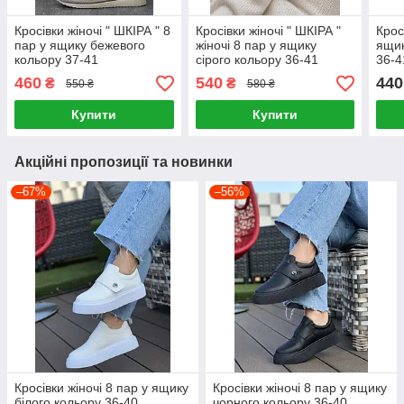
Кросівки жіночі " ШКІРА " 8
Кросівки жіночі " ШКІРА "
Крос
пар у ящику бежевого
жіночі 8 пар у ящику
ящик
кольору 37-41
сірого кольору 36-41
36-4
460
540
440
₴
₴
550 ₴
580 ₴
Купити
Купити
Акційні пропозиції та новинки
–67%
–56%
Кросівки жіночі 8 пар у ящику
Кросівки жіночі 8 пар у ящику
білого кольору 36-40
чорного кольору 36-40