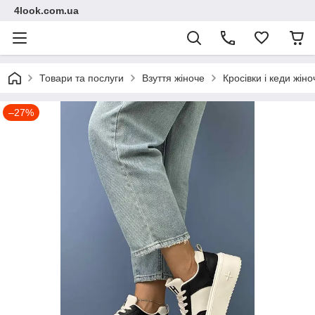
4look.com.ua
Товари та послуги
Взуття жіноче
Кросівки і кеди жіно
–27%