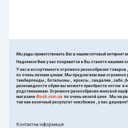
Мы рады приветствовать Вас в нашем оптовый интернет 
Надеемся Вам у нас понравится и Вы станете нашими 
У нас в ассортименте огромное разнообразие товаров 
по очень низким ценам.
Мы предлагаем вам огромное ра
тимберленды , ботильоны , кроксы , сандалии , сабо ,
разновидности обуви вы можете приобрести оптом в 
родственникам .Огромное разнообразие женской парфю
магазине
4look.com.ua
по очень низкой цене .
Мы на ры
так как конечный результат неизбежен , у нас дешевле!