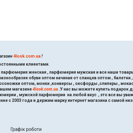
магазин
4look.com.ua
!
постоянными клиентами.
, парфюмерия женская , парфюмерия мужская и все наши товары
знообразие обуви оптом начиная от сланцев оптом , балетки ,
босоножки оптом, монки ,конверсы , оксфорды ,слиперы , мокас
нашем магазине
4look.com.ua
.
У нас вы можете купить подарок 
мерии , мужской парфюмерии на любой вкус , это все вы ува
нке с 2003 года и держим марку интернет магазина с самой низ
Графік роботи