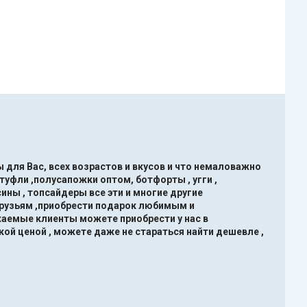
 для Вас, всех возрастов и вкусов и что немаловажно
туфли ,полусапожки оптом, ботфорты , угги ,
ины , топсайдеры все эти и многие другие
друзьям ,приобрести подарок любимым и
жаемые клиенты можете приобрести у нас в
кой ценой , можете даже не стараться найти дешевле ,