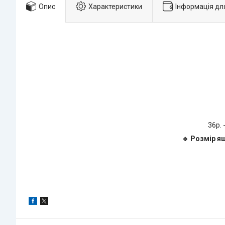
Опис
Характеристики
Інформація дл
36р. 
🔹 Розмір я