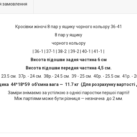
я замовлення
Кросівки жіночі 8 пар у ящику чорного кольору 36-41
8 пар у ящику
чорного кольору
| 36-1 | 37-1 | 38-2 | 39-2 | 40-1 | 41-1 |
Висота підошви задня частина 6 см
Висота підошви передня частина 4,5 см.
- 23.5 см. 37р. - 24 см. 38р.- 24.5 см. 39 - 25 см. 40р. - 25.5 см. 41р. - 
щика 44*18*59 об'ємна вага — 11.7 кг (Для розрахунку вартості 
Заміри знімаємо за устілкою з однієї паростки першої партії!
Між партіями може бути різниця — незначна до 2 мм.