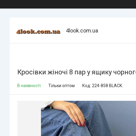
4look.com.ua
Кросівки жіночі 8 пар у ящику чорног
В наявності
Тільки оптом
Код:
224-858 BLACK.