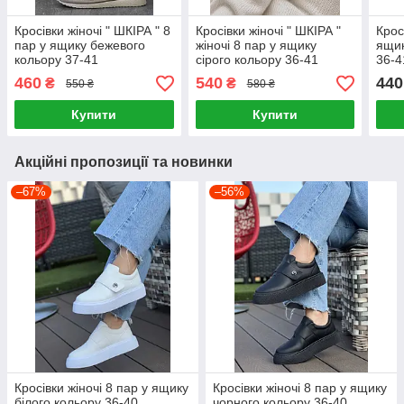
Кросівки жіночі " ШКІРА " 8
Кросівки жіночі " ШКІРА "
Крос
пар у ящику бежевого
жіночі 8 пар у ящику
ящик
кольору 37-41
сірого кольору 36-41
36-4
460
540
440
₴
₴
550 ₴
580 ₴
Купити
Купити
Акційні пропозиції та новинки
–67%
–56%
Кросівки жіночі 8 пар у ящику
Кросівки жіночі 8 пар у ящику
білого кольору 36-40
чорного кольору 36-40