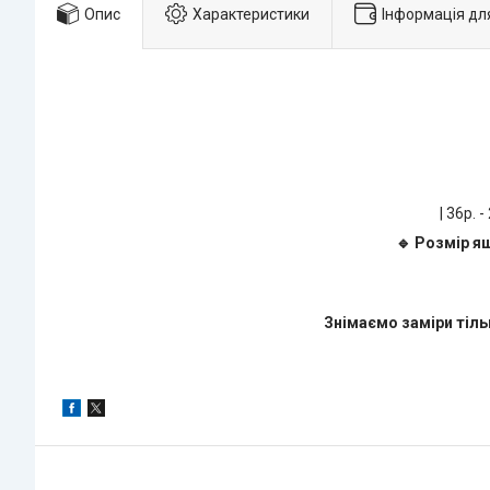
Опис
Характеристики
Інформація дл
| 36р. -
🔹 Розмір я
Знімаємо заміри тіль