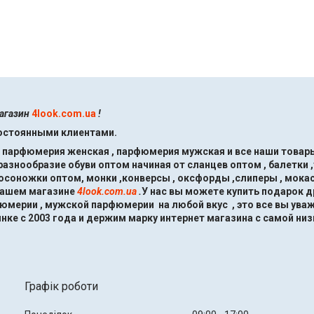
магазин
4look.com.ua
!
постоянными клиентами.
, парфюмерия женская , парфюмерия мужская и все наши товары
знообразие обуви оптом начиная от сланцев оптом , балетки ,
босоножки оптом, монки ,конверсы , оксфорды ,слиперы , мокас
нашем магазине
4look.com.ua
.
У нас вы можете купить подарок 
мерии , мужской парфюмерии на любой вкус , это все вы ува
нке с 2003 года и держим марку интернет магазина с самой низ
Графік роботи