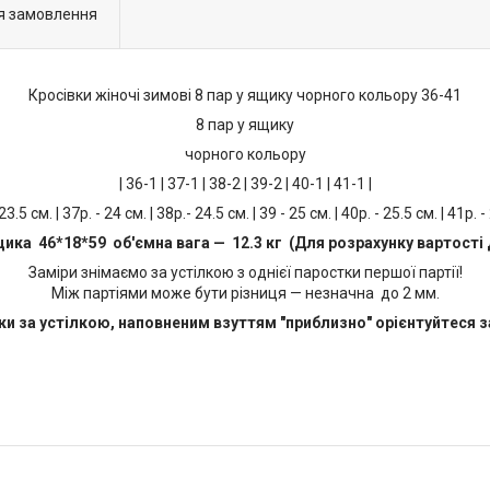
я замовлення
Кросівки жіночі зимові 8 пар у ящику чорного кольору 36-41
8 пар у ящику
чорного кольору
| 36-1 | 37-1 | 38-2 | 39-2 | 40-1 | 41-1 |
 23.5 см. | 37р. - 24 см. | 38р.- 24.5 см. | 39 - 25 см. | 40р. - 25.5 см. | 41р. -
щика 46*18*59 об'ємна вага — 12.3 кг (Для розрахунку вартості 
Заміри знімаємо за устілкою з однієї паростки першої партії!
Між партіями може бути різниця — незначна до 2 мм.
ки за устілкою, наповненим взуттям "приблизно" орієнтуйтеся за