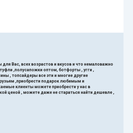
 для Вас, всех возрастов и вкусов и что немаловажно
туфли ,полусапожки оптом, ботфорты , угги ,
ины , топсайдеры все эти и многие другие
друзьям ,приобрести подарок любимым и
жаемые клиенты можете приобрести у нас в
кой ценой , можете даже не стараться найти дешевле ,