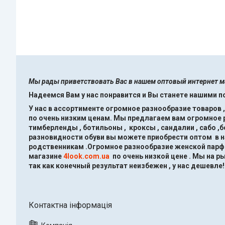
Мы рады приветствовать Вас в нашем оптовый интернет 
Надеемся Вам у нас понравится и Вы станете нашими 
У нас в ассортименте огромное разнообразие товаров 
по очень низким ценам.
Мы предлагаем вам огромное ра
тимберленды , ботильоны , кроксы , сандалии , сабо ,
разновидности обуви вы можете приобрести оптом в 
родственникам .Огромное разнообразие женской парфю
магазине
4look.com.ua
по очень низкой цене .
Мы на ры
так как конечный результат неизбежен , у нас дешевле!