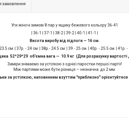
я замовлення
Уги жіночі зимові 8 пар у ящику бежевого кольору 36-41
| 36-1 | 37-1 | 38-2 | 39-2 | 40-1 | 41-1 |
Висота виробу від підлоги — 16 см.
 23.5 см. | 37р. - 24 см. | 38р.- 24.5 см. | 39 - 25 см. | 40р. - 25.5 см. | 41р. -
щика 52*29*29 об'ємна вага — 10.9 кг (Для розрахунку вартості 
Заміри знімаємо за устілкою з однієї паростки першої партії!
Між партіями може бути різниця — незначна до 2 мм.
ьки за устілкою, наповненим взуттям "приблизно" орієнтуйтеся 