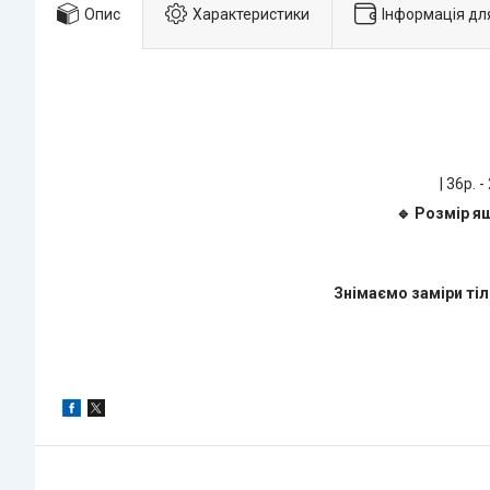
Опис
Характеристики
Інформація дл
| 36р. -
🔹 Розмір я
Знімаємо заміри тіл