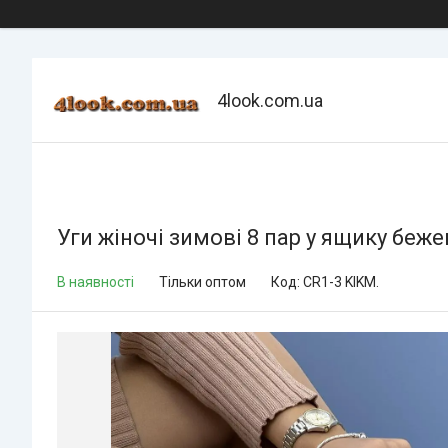
4look.com.ua
Уги жіночі зимові 8 пар у ящику беже
В наявності
Тільки оптом
Код:
CR1-3 KIKM.