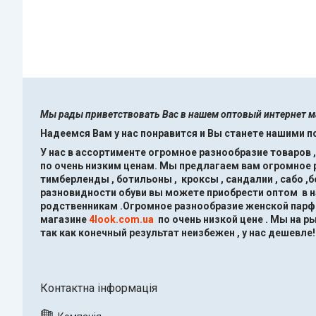
Мы рады приветствовать Вас в нашем оптовый интернет 
Надеемся Вам у нас понравится и Вы станете нашими 
У нас в ассортименте огромное разнообразие товаров 
по очень низким ценам.
Мы предлагаем вам огромное ра
тимберленды , ботильоны , кроксы , сандалии , сабо ,
разновидности обуви вы можете приобрести оптом в 
родственникам .Огромное разнообразие женской парфю
магазине
4look.com.ua
по очень низкой цене .
Мы на ры
так как конечный результат неизбежен , у нас дешевле!