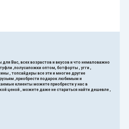
 для Вас, всех возрастов и вкусов и что немаловажно
туфли ,полусапожки оптом, ботфорты , угги ,
ины , топсайдеры все эти и многие другие
друзьям ,приобрести подарок любимым и
жаемые клиенты можете приобрести у нас в
кой ценой , можете даже не стараться найти дешевле ,