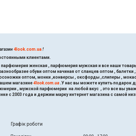
магазин
4look.com.ua
!
постоянными клиентами.
, парфюмерия женская , парфюмерия мужская и все наши товары
знообразие обуви оптом начиная от сланцев оптом , балетки ,
босоножки оптом, монки ,конверсы , оксфорды ,слиперы , мокас
нашем магазине
4look.com.ua
.
У нас вы можете купить подарок 
мерии , мужской парфюмерии на любой вкус , это все вы ува
нке с 2003 года и держим марку интернет магазина с самой низ
Графік роботи