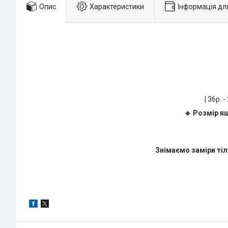
Опис
Характеристики
Інформація дл
| 36р. -
🔹 Розмір я
Знімаємо заміри тіл