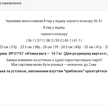
я замовлення
Черевики жіночі зимові 8 пар у ящику чорного кольору 36-41
8 пар у ящику
чорного кольору
| 36-1 | 37-1 | 38-2 | 39-2 | 40-1 | 41-1 |
 23 см. | 37р. - 23.5 см. | 38р.- 24 см. | 39 - 24.5 см. | 40р. - 25 см. | 41р. - 2
щика 49*21*57 об'ємна вага — 14.7 кг (Для розрахунку вартості 
Заміри знімаємо за устілкою з однієї паростки першої партії!
Між партіями може бути різниця — незначна до 2 мм.
ьки за устілкою, наповненим взуттям "приблизно" орієнтуйтеся 