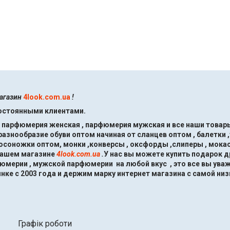
магазин
4look.com.ua
!
постоянными клиентами.
, парфюмерия женская , парфюмерия мужская и все наши товары
знообразие обуви оптом начиная от сланцев оптом , балетки ,
босоножки оптом, монки ,конверсы , оксфорды ,слиперы , мокас
нашем магазине
4look.com.ua
.
У нас вы можете купить подарок 
мерии , мужской парфюмерии на любой вкус , это все вы ува
нке с 2003 года и держим марку интернет магазина с самой низ
Графік роботи