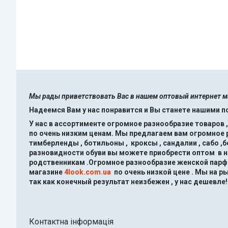
Мы рады приветствовать Вас в нашем оптовый интернет 
Надеемся Вам у нас понравится и Вы станете нашими 
У нас в ассортименте огромное разнообразие товаров 
по очень низким ценам.
Мы предлагаем вам огромное ра
тимберленды , ботильоны , кроксы , сандалии , сабо ,
разновидности обуви вы можете приобрести оптом в 
родственникам .Огромное разнообразие женской парфю
магазине
4look.com.ua
по очень низкой цене .
Мы на ры
так как конечный результат неизбежен , у нас дешевле!