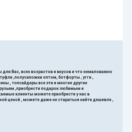
 для Вас, всех возрастов и вкусов и что немаловажно
туфли ,полусапожки оптом, ботфорты , угги ,
ины , топсайдеры все эти и многие другие
друзьям ,приобрести подарок любимым и
жаемые клиенты можете приобрести у нас в
кой ценой , можете даже не стараться найти дешевле ,