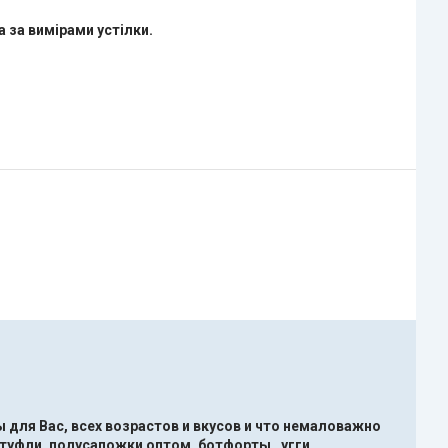
 за вимірами устілки.
 для Вас, всех возрастов и вкусов и что немаловажно
туфли ,полусапожки оптом, ботфорты , угги ,