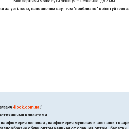
Між партіями може бути різниця — незначна до 2 мм.
ки за устілкою, наповненим взуттям "приблизно" орієнтуйтеся за
магазин
4look.com.ua
!
постоянными клиентами.
, парфюмерия женская , парфюмерия мужская и все наши товары
знообразие обуви оптом начиная от сланцев оптом , балетки ,