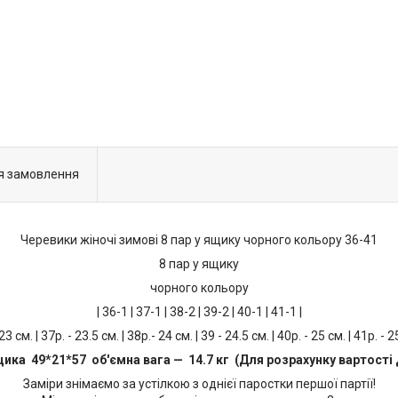
я замовлення
Черевики жіночі зимові 8 пар у ящику чорного кольору 36-41
8 пар у ящику
чорного кольору
| 36-1 | 37-1 | 38-2 | 39-2 | 40-1 | 41-1 |
 23 см. | 37р. - 23.5 см. | 38р.- 24 см. | 39 - 24.5 см. | 40р. - 25 см. | 41р. - 2
щика 49*21*57 об'ємна вага — 14.7 кг (Для розрахунку вартості 
Заміри знімаємо за устілкою з однієї паростки першої партії!