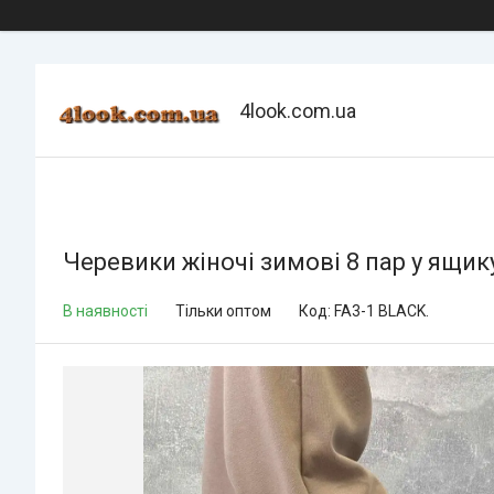
4look.com.ua
Черевики жіночі зимові 8 пар у ящик
В наявності
Тільки оптом
Код:
FA3-1 BLACK.