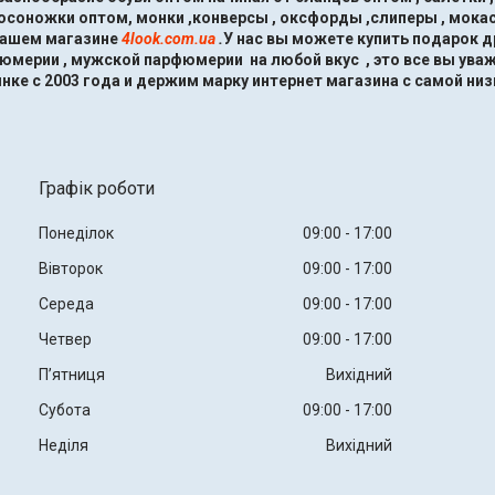
босоножки оптом, монки ,конверсы , оксфорды ,слиперы , мокас
нашем магазине
4look.com.ua
.
У нас вы можете купить подарок 
мерии , мужской парфюмерии на любой вкус , это все вы ува
нке с 2003 года и держим марку интернет магазина с самой низ
Графік роботи
Понеділок
09:00
17:00
Вівторок
09:00
17:00
Середа
09:00
17:00
Четвер
09:00
17:00
Пʼятниця
Вихідний
Субота
09:00
17:00
Неділя
Вихідний