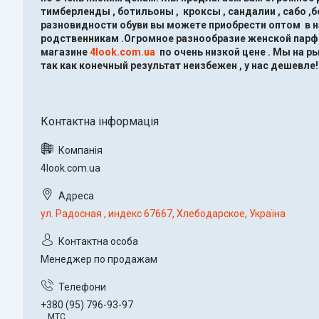
тимберленды , ботильоны , кроксы , сандалии , сабо ,
разновидности обуви вы можете приобрести оптом в 
родственникам .Огромное разнообразие женской парфю
магазине
4look.com.ua
по очень низкой цене .
Мы на ры
так как конечный результат неизбежен , у нас дешевле!
4look.com.ua
ул. Радосная , индекс 67667, Хлебодарское, Україна
Менеджер по продажам
+380 (95) 796-93-97
МТС