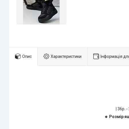
Опис
Характеристики
Інформація дл
| 36р. -
🔹 Розмір я