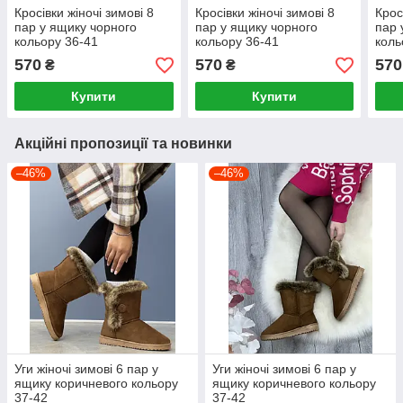
Кросівки жіночі зимові 8
Кросівки жіночі зимові 8
Крос
пар у ящику чорного
пар у ящику чорного
пар 
кольору 36-41
кольору 36-41
коль
570
570
570
₴
₴
Купити
Купити
Акційні пропозиції та новинки
–46%
–46%
Уги жіночі зимові 6 пар у
Уги жіночі зимові 6 пар у
ящику коричневого кольору
ящику коричневого кольору
37-42
37-42