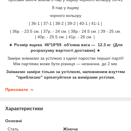
8 пар у ящику
чорного кольору
| 36-1 | 37-1 | 38-2 | 39-2 | 40-1 | 41-1 |
| 36р. - 23.5 см. | 37р. - 24 см. | 38р.- 24.5 см. | 39 - 25 см.
| 40р. - 25.5 см. | 41р. - 26 см. |
🔹 Розмір ящика 46*18*59 об'ємна вага — 12.3 кг (Для
розрахунку вартості доставки) 🔹
Заміри знімаємо за устілкою з однієї паростки першої партії!
Між партіями може бути різниця — незначна до 2 мм.
Знімаємо заміри тільки за устілкою, наповненим взуттям
"приблизно" орієнтуйтеся за вимірами устілки.
Приховати
Характеристики
Основні
Стать
Жіноча