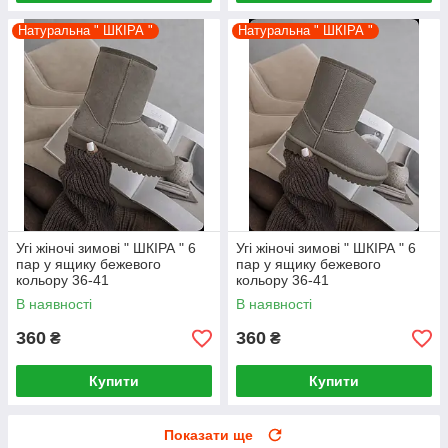
Натуральна " ШКІРА "
Натуральна " ШКІРА "
Угі жіночі зимові " ШКІРА " 6
Угі жіночі зимові " ШКІРА " 6
пар у ящику бежевого
пар у ящику бежевого
кольору 36-41
кольору 36-41
В наявності
В наявності
360
360
₴
₴
Купити
Купити
Показати ще