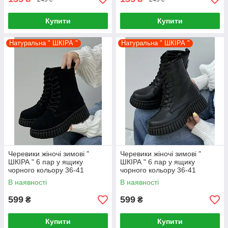
Купити
Купити
Натуральна " ШКІРА "
Натуральна " ШКІРА "
Черевики жіночі зимові "
Черевики жіночі зимові "
ШКІРА " 6 пар у ящику
ШКІРА " 6 пар у ящику
чорного кольору 36-41
чорного кольору 36-41
В наявності
В наявності
599
599
₴
₴
Купити
Купити