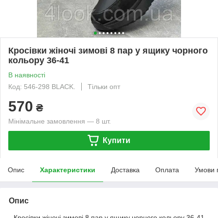
Кросівки жіночі зимові 8 пар у ящику чорного
кольору 36-41
В наявності
Код: 546-298 BLACK.
Тільки опт
570
₴
Мінімальне замовлення — 8 шт.
Купити
Опис
Характеристики
Доставка
Оплата
Умови 
Опис
Кросівки жіночі зимові 8 пар у ящику чорного кольору 36-41