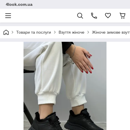
4look.com.ua
Товари та послуги
Взуття жіноче
Жіноче зимове взут