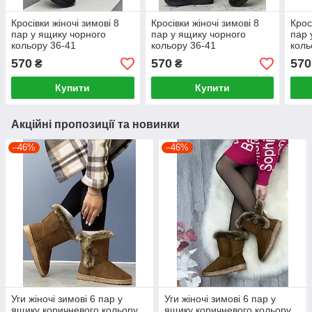
Кросівки жіночі зимові 8
Кросівки жіночі зимові 8
Крос
пар у ящику чорного
пар у ящику чорного
пар 
кольору 36-41
кольору 36-41
коль
570
570
570
₴
₴
Купити
Купити
Акційні пропозиції та новинки
–46%
–46%
Уги жіночі зимові 6 пар у
Уги жіночі зимові 6 пар у
ящику коричневого кольору
ящику коричневого кольору