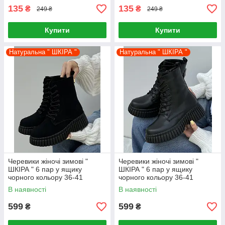
135
135
₴
₴
249 ₴
249 ₴
Купити
Купити
Натуральна " ШКІРА "
Натуральна " ШКІРА "
Черевики жіночі зимові "
Черевики жіночі зимові "
ШКІРА " 6 пар у ящику
ШКІРА " 6 пар у ящику
чорного кольору 36-41
чорного кольору 36-41
В наявності
В наявності
599
599
₴
₴