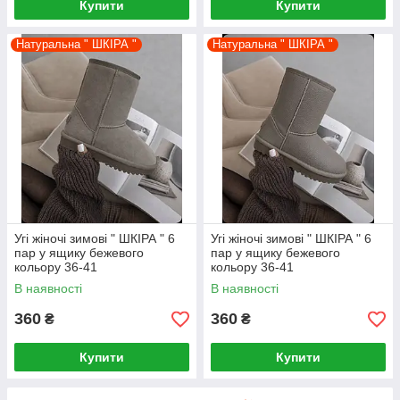
Купити
Купити
Натуральна " ШКІРА "
Натуральна " ШКІРА "
Угі жіночі зимові " ШКІРА " 6
Угі жіночі зимові " ШКІРА " 6
пар у ящику бежевого
пар у ящику бежевого
кольору 36-41
кольору 36-41
В наявності
В наявності
360
360
₴
₴
Купити
Купити