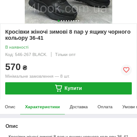
Кросівки жіночі зимові 8 пар у ящику чорного
кольору 36-41
В наявності
Код: 546-267 BLACK.
Тільки опт
570
₴
Мінімальне замовлення — 8 шт.
Купити
Опис
Характеристики
Доставка
Оплата
Умови 
Опис
Кросівки жіночі зимові 8 пар у ящику чорного кольору 36-41