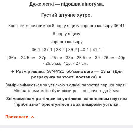
Дуже легкі — підошва піногума.
Густий штучне хутро.
Кросівки жіночі зимові 8 пар у ящику чорного кольору 36-41
8 пар у ящику
чорного кольору
| 36-1 | 37-1 | 38-2 | 39-2 | 40-1 | 41-1 |
| 36р. - 24.5 см. 37р. - 25 см. 38р.- 25.5 см. 39 - 26 см. 40р.
- 26.5 см. 41р. - 27 см.
🔹 Розмір ящика 56*44*21 об'ємна вага — 13 кг (Для
розрахунку вартості доставки) 🔹
Заміри знімаються за устілкою з однієї паростки першої партії!
Між партіями може бути різниця — незначна до 2 мм.
Знімаємо заміри тільки за устілкою, наповненим взуттям
"приблизно" орієнтуйтеся за за вимірами устілки.
Приховати