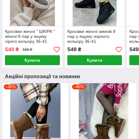
Кросівки жіночі " ШКІРА "
Кросівки жіночі зимові 8
Крос
жіночі 8 пар у ящику
пар у ящику чорного
пар 
сірого кольору 36-41
кольору 36-41
коль
540
549
549
₴
₴
580 ₴
Купити
Купити
Акційні пропозиції та новинки
–46%
–46%