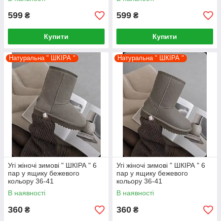
599
599
₴
₴
Купити
Купити
Натуральна " ШКІРА "
Натуральна " ШКІРА "
Угі жіночі зимові " ШКІРА " 6
Угі жіночі зимові " ШКІРА " 6
пар у ящику бежевого
пар у ящику бежевого
кольору 36-41
кольору 36-41
В наявності
В наявності
360
360
₴
₴