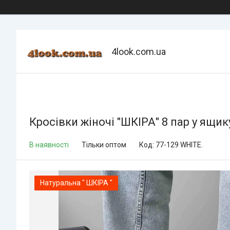
4look.com.ua
Кросівки жіночі "ШКІРА" 8 пар у ящик
В наявності
Тільки оптом
Код:
77-129 WHITE.
Натуральна " ШКІРА "