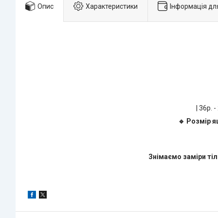
Опис
Характеристики
Інформація дл
| 36р. -
🔹 Розмір я
Знімаємо заміри тіл