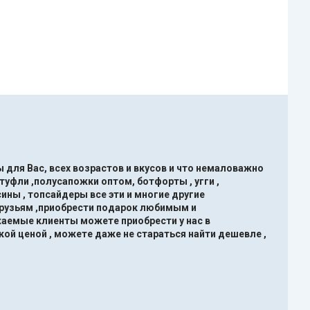
 для Вас, всех возрастов и вкусов и что немаловажно
туфли ,полусапожки оптом, ботфорты , угги ,
ины , топсайдеры все эти и многие другие
друзьям ,приобрести подарок любимым и
жаемые клиенты можете приобрести у нас в
кой ценой , можете даже не стараться найти дешевле ,