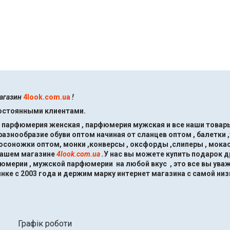
магазин
4look.com.ua
!
постоянными клиентами.
, парфюмерия женская , парфюмерия мужская и все наши товары
знообразие обуви оптом начиная от сланцев оптом , балетки ,
босоножки оптом, монки ,конверсы , оксфорды ,слиперы , мокас
нашем магазине
4look.com.ua
.
У нас вы можете купить подарок 
мерии , мужской парфюмерии на любой вкус , это все вы ува
нке с 2003 года и держим марку интернет магазина с самой низ
Графік роботи