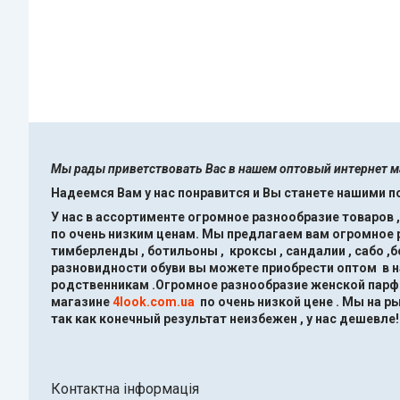
Мы рады приветствовать Вас в нашем оптовый интернет 
Надеемся Вам у нас понравится и Вы станете нашими 
У нас в ассортименте огромное разнообразие товаров 
по очень низким ценам.
Мы предлагаем вам огромное ра
тимберленды , ботильоны , кроксы , сандалии , сабо ,
разновидности обуви вы можете приобрести оптом в 
родственникам .Огромное разнообразие женской парфю
магазине
4look.com.ua
по очень низкой цене .
Мы на ры
так как конечный результат неизбежен , у нас дешевле!