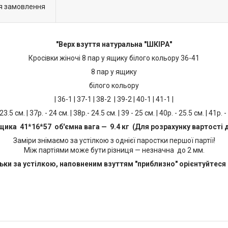
я замовлення
"Верх взуття натуральна "ШКІРА"
Кросівки жіночі 8 пар у ящику білого кольору 36-41
8 пар у ящику
білого кольору
| 36-1 | 37-1 | 38-2 | 39-2 | 40-1 | 41-1 |
 23.5 см. | 37р. - 24 см. | 38р.- 24.5 см. | 39 - 25 см. | 40р. - 25.5 см. | 41р. -
щика 41*16*57 об'ємна вага — 9.4 кг (Для розрахунку вартості 
Заміри знімаємо за устілкою з однієї паростки першої партії!
Між партіями може бути різниця — незначна до 2 мм.
ьки за устілкою, наповненим взуттям "приблизно" орієнтуйтеся 