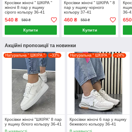
Кросівки жіночі " ШКІРА "
Кросівки жіночі " ШКІРА " 8
Крос
жіночі 8 пар у ящику
пар у ящику чорного
ящик
сірого кольору 36-41
кольору 37-41
36-4
540
460
650
₴
₴
580 ₴
550 ₴
Купити
Купити
Акційні пропозиції та новинки
Натуральна " ШКІРА "
–33%
Натуральна " ШКІРА "
–24%
Кросівки жіночі "ШКІРА" 8 пар
Кросівки жіночі 6 пар у ящику
у ящику білого кольору 36-41
бежевого кольору 36-41
В наявності
В наявності