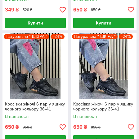
349
650
₴
₴
520 ₴
850 ₴
Купити
Купити
Натуральна " ШКІРА "
–24%
Натуральна " ШКІРА "
–24%
Кросівки жіночі 6 пар у ящику
Кросівки жіночі 6 пар у ящику
чорного кольору 36-41
чорного кольору 36-41
В наявності
В наявності
650
650
₴
₴
850 ₴
850 ₴