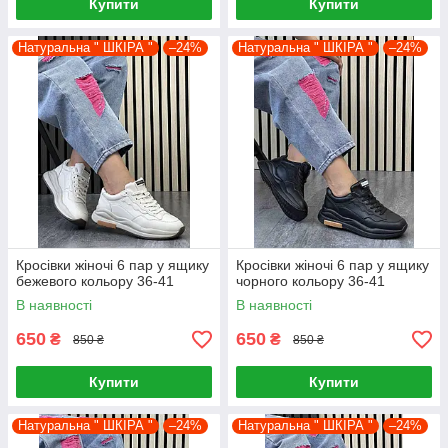
Купити
Купити
Натуральна " ШКІРА "
–24%
Натуральна " ШКІРА "
–24%
Кросівки жіночі 6 пар у ящику
Кросівки жіночі 6 пар у ящику
бежевого кольору 36-41
чорного кольору 36-41
В наявності
В наявності
650
650
₴
₴
850 ₴
850 ₴
Купити
Купити
Натуральна " ШКІРА "
–24%
Натуральна " ШКІРА "
–24%