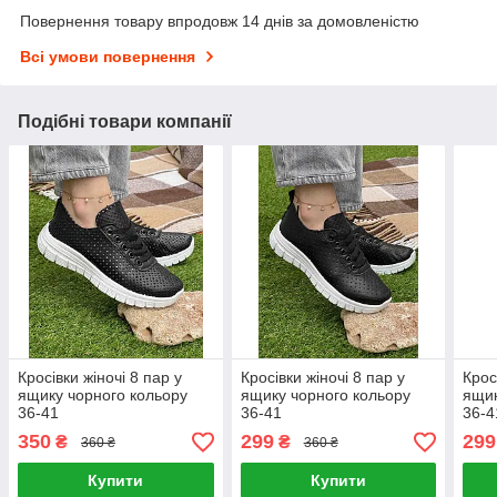
Повернення товару впродовж 14 днів за домовленістю
Всі умови повернення
Подібні товари компанії
Кросівки жіночі 8 пар у
Кросівки жіночі 8 пар у
Крос
ящику чорного кольору
ящику чорного кольору
ящик
36-41
36-41
36-4
350
299
299
₴
₴
360 ₴
360 ₴
Купити
Купити