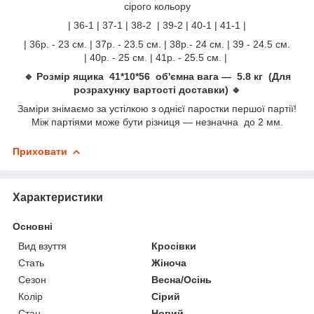
сірого кольору
| 36-1 | 37-1 | 38-2 | 39-2 | 40-1 | 41-1 |
| 36р. - 23 см. | 37р. - 23.5 см. | 38р.- 24 см. | 39 - 24.5 см.
| 40р. - 25 см. | 41р. - 25.5 см. |
🔹 Розмір ящика 41*10*56 об'ємна вага — 5.8 кг (Для
розрахунку вартості доставки) 🔹
Заміри знімаємо за устілкою з однієї паростки першої партії!
Між партіями може бути різниця — незначна до 2 мм.
Приховати
Характеристики
Основні
Вид взуття
Кросівки
Стать
Жіноча
Сезон
Весна/Осінь
Колір
Сірий
Стан
Новий