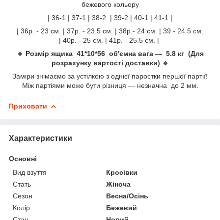
бежевого кольору
| 36-1 | 37-1 | 38-2 | 39-2 | 40-1 | 41-1 |
| 36р. - 23 см. | 37р. - 23.5 см. | 38р.- 24 см. | 39 - 24.5 см.
| 40р. - 25 см. | 41р. - 25.5 см. |
🔹 Розмір ящика 41*10*56 об'ємна вага — 5.8 кг (Для
розрахунку вартості доставки) 🔹
Заміри знімаємо за устілкою з однієї паростки першої партії!
Між партіями може бути різниця — незначна до 2 мм.
Приховати
Характеристики
Основні
Вид взуття
Кросівки
Стать
Жіноча
Сезон
Весна/Осінь
Колір
Бежевий
Стан
Новий