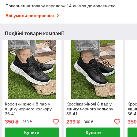
Повернення товару впродовж 14 днів за домовленістю
Всі умови повернення
Подібні товари компанії
Кросівки жіночі 8 пар у
Кросівки жіночі 8 пар у
Крос
ящику чорного кольору
ящику чорного кольору
ящик
36-41
36-41
36-4
350
299
350
₴
₴
360 ₴
360 ₴
Купити
Купити