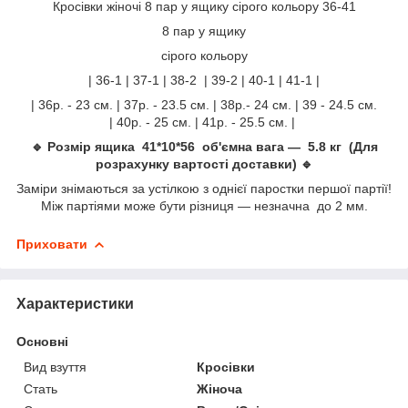
Кросівки жіночі 8 пар у ящику сірого кольору 36-41
8 пар у ящику
сірого кольору
| 36-1 | 37-1 | 38-2 | 39-2 | 40-1 | 41-1 |
| 36р. - 23 см. | 37р. - 23.5 см. | 38р.- 24 см. | 39 - 24.5 см.
| 40р. - 25 см. | 41р. - 25.5 см. |
🔹 Розмір ящика 41*10*56 об'ємна вага — 5.8 кг (Для
розрахунку вартості доставки) 🔹
Заміри знімаються за устілкою з однієї паростки першої партії!
Між партіями може бути різниця — незначна до 2 мм.
Приховати
Характеристики
Основні
Вид взуття
Кросівки
Стать
Жіноча