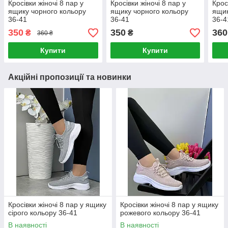
Кросівки жіночі 8 пар у
Кросівки жіночі 8 пар у
Крос
ящику чорного кольору
ящику чорного кольору
ящик
36-41
36-41
36-4
350
350
360
₴
₴
360 ₴
Купити
Купити
Акційні пропозиції та новинки
Кросівки жіночі 8 пар у ящику
Кросівки жіночі 8 пар у ящику
сірого кольору 36-41
рожевого кольору 36-41
В наявності
В наявності