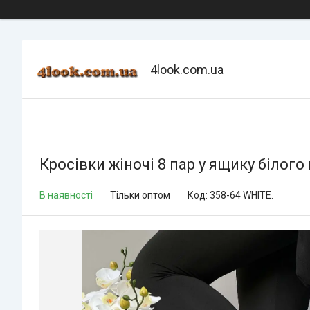
4look.com.ua
Кросівки жіночі 8 пар у ящику білого
В наявності
Тільки оптом
Код:
358-64 WHITE.