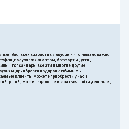
 для Вас, всех возрастов и вкусов и что немаловажно
туфли ,полусапожки оптом, ботфорты , угги ,
ины , топсайдеры все эти и многие другие
друзьям ,приобрести подарок любимым и
жаемые клиенты можете приобрести у нас в
кой ценой , можете даже не стараться найти дешевле ,