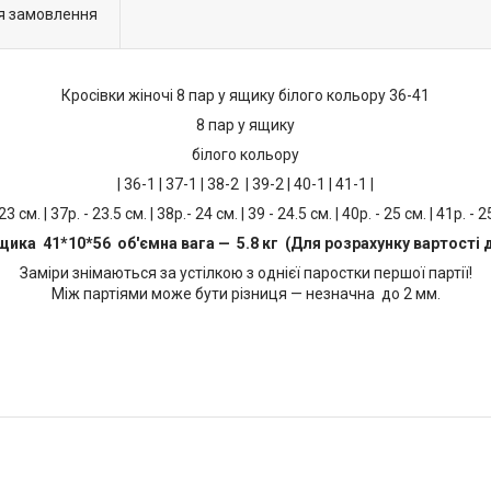
я замовлення
Кросівки жіночі 8 пар у ящику білого кольору 36-41
8 пар у ящику
білого кольору
| 36-1 | 37-1 | 38-2 | 39-2 | 40-1 | 41-1 |
 23 см. | 37р. - 23.5 см. | 38р.- 24 см. | 39 - 24.5 см. | 40р. - 25 см. | 41р. - 2
щика 41*10*56 об'ємна вага — 5.8 кг (Для розрахунку вартості 
Заміри знімаються за устілкою з однієї паростки першої партії!
Між партіями може бути різниця — незначна до 2 мм.