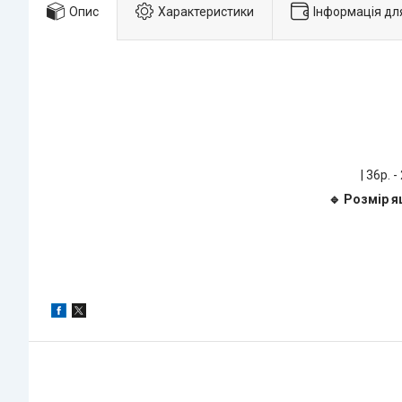
Опис
Характеристики
Інформація дл
| 36р. -
🔹 Розмір я