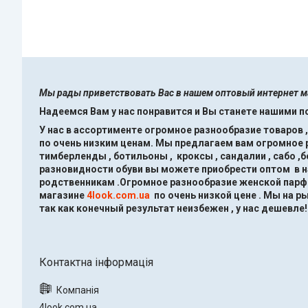
Мы рады приветствовать Вас в нашем оптовый интернет 
Надеемся Вам у нас понравится и Вы станете нашими 
У нас в ассортименте огромное разнообразие товаров 
по очень низким ценам.
Мы предлагаем вам огромное ра
тимберленды , ботильоны , кроксы , сандалии , сабо ,
разновидности обуви вы можете приобрести оптом в 
родственникам .Огромное разнообразие женской парфю
магазине
4look.com.ua
по очень низкой цене .
Мы на ры
так как конечный результат неизбежен , у нас дешевле!
4look.com.ua