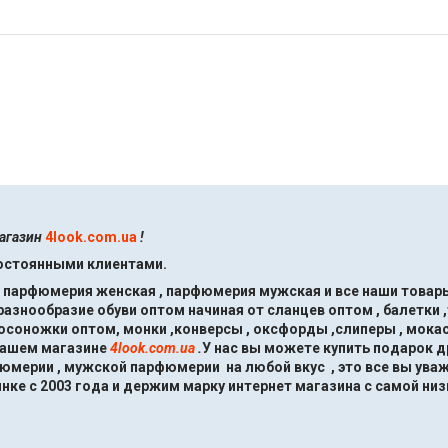
магазин
4look.com.ua
!
постоянными клиентами.
, парфюмерия женская , парфюмерия мужская и все наши товары
знообразие обуви оптом начиная от сланцев оптом , балетки ,
босоножки оптом, монки ,конверсы , оксфорды ,слиперы , мокас
нашем магазине
4look.com.ua
.
У нас вы можете купить подарок 
мерии , мужской парфюмерии на любой вкус , это все вы ува
нке с 2003 года и держим марку интернет магазина с самой низ