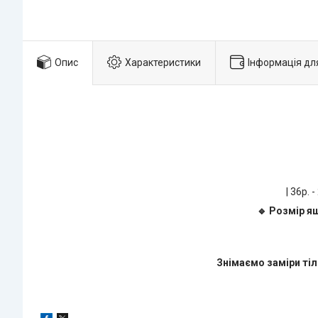
Опис
Характеристики
Інформація дл
| 36р. -
🔹 Розмір я
Знімаємо заміри тіл