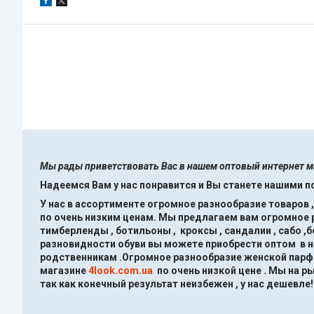
Мы рады приветствовать Вас в нашем оптовый интернет 
Надеемся Вам у нас понравится и Вы станете нашими 
У нас в ассортименте огромное разнообразие товаров 
по очень низким ценам.
Мы предлагаем вам огромное ра
тимберленды , ботильоны , кроксы , сандалии , сабо ,
разновидности обуви вы можете приобрести оптом в 
родственникам .Огромное разнообразие женской парфю
магазине
4look.com.ua
по очень низкой цене .
Мы на ры
так как конечный результат неизбежен , у нас дешевле!