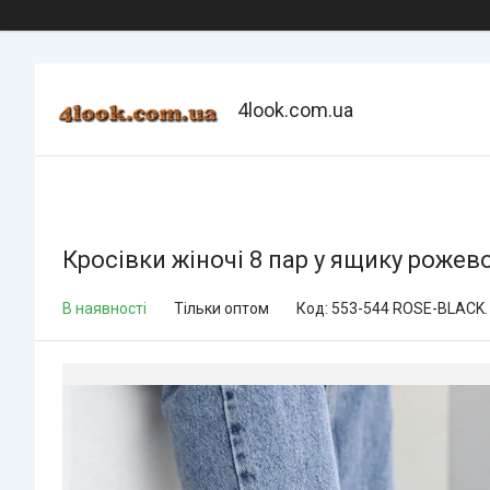
4look.com.ua
Кросівки жіночі 8 пар у ящику рожев
В наявності
Тільки оптом
Код:
553-544 ROSE-BLACK.