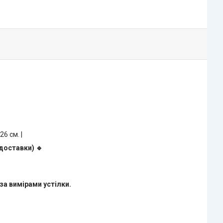
 26 см. |
доставки) 🔹
за вимірами устілки.