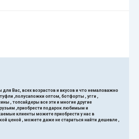
 для Вас, всех возрастов и вкусов и что немаловажно
туфли ,полусапожки оптом, ботфорты , угги ,
ины , топсайдеры все эти и многие другие
друзьям ,приобрести подарок любимым и
жаемые клиенты можете приобрести у нас в
кой ценой , можете даже не стараться найти дешевле ,