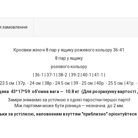
я замовлення
Кросівки жіночі 8 пар у ящику рожевого кольору 36-41
8 пар у ящику
розового кольору
| 36-1 | 37-1 | 38-2 | 39-2 | 40-1 | 41-1 |
 23.5 см. | 37р. - 24 см. | 38р.- 24.5 см. | 39 - 25 см. | 40р. - 25.5 см. | 41р. -
щика 43*17*59 об'ємна вага — 10.8 кг (Для розрахунку вартості 
Заміри знімаємо за устілкою з однієї паростки першої партії!
Між партіями може бути різниця — незначна до 2 мм.
ьки за устілкою, наповненим взуттям "приблизно" орієнтуйтеся 