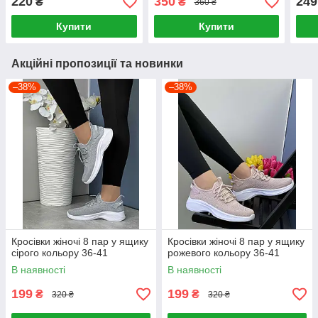
220
350
249
₴
₴
360 ₴
Купити
Купити
Акційні пропозиції та новинки
–38%
–38%
Кросівки жіночі 8 пар у ящику
Кросівки жіночі 8 пар у ящику
сірого кольору 36-41
рожевого кольору 36-41
В наявності
В наявності
199
199
₴
₴
320 ₴
320 ₴