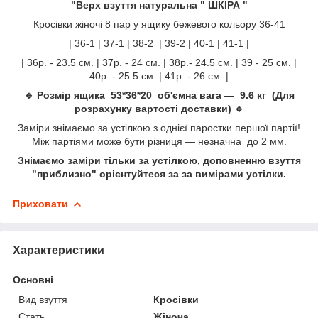
"Верх взуття натуральна " ШКІРА "
Кросівки жіночі 8 пар у ящику бежевого кольору 36-41
| 36-1 | 37-1 | 38-2 | 39-2 | 40-1 | 41-1 |
| 36р. - 23.5 см. | 37р. - 24 см. | 38р.- 24.5 см. | 39 - 25 см. |
40р. - 25.5 см. | 41р. - 26 см. |
🔹 Розмір ящика 53*36*20 об'ємна вага — 9.6 кг (Для
розрахунку вартості доставки) 🔹
Заміри знімаємо за устілкою з однієї паростки першої партії!
Між партіями може бути різниця — незначна до 2 мм.
Знімаємо заміри тільки за устілкою, доповненню взуття
"приблизно" орієнтуйтеся за за вимірами устілки.
Приховати
Характеристики
Основні
Вид взуття
Кросівки
Стать
Жіноча