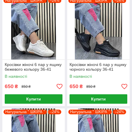
Натуральна " ШКІРА "
–24%
Натуральна " ШКІРА "
–24%
Кросівки жіночі 6 пар у ящику
Кросівки жіночі 6 пар у ящику
бежевого кольору 36-41
чорного кольору 36-41
В наявності
В наявності
650
650
₴
₴
850 ₴
850 ₴
Купити
Купити
Натуральна " ШКІРА "
–24%
Натуральна " ШКІРА "
–24%