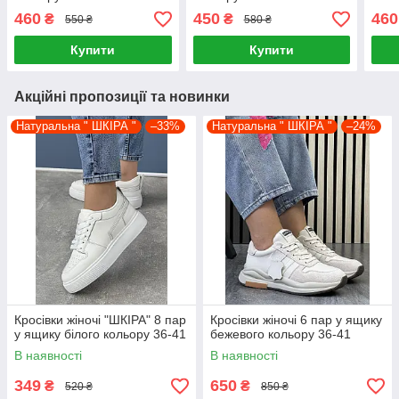
460
450
460
₴
₴
550 ₴
580 ₴
Купити
Купити
Акційні пропозиції та новинки
Натуральна " ШКІРА "
–33%
Натуральна " ШКІРА "
–24%
Кросівки жіночі "ШКІРА" 8 пар
Кросівки жіночі 6 пар у ящику
у ящику білого кольору 36-41
бежевого кольору 36-41
В наявності
В наявності
349
650
₴
₴
520 ₴
850 ₴