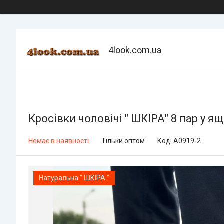
4look.com.ua
Кросівки чоловічі " ШКІРА" 8 пар у я
Немає в наявності
Тільки оптом
Код:
A0919-2.
Натуральна " ШКІРА "