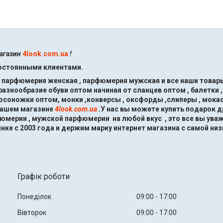
магазин
4look.com.ua
!
постоянными клиентами.
, парфюмерия женская , парфюмерия мужская и все наши товары
знообразие обуви оптом начиная от сланцев оптом , балетки ,
босоножки оптом, монки ,конверсы , оксфорды ,слиперы , мокас
нашем магазине
4look.com.ua
.
У нас вы можете купить подарок 
мерии , мужской парфюмерии на любой вкус , это все вы ува
нке с 2003 года и держим марку интернет магазина с самой низ
Графік роботи
Понеділок
09:00
17:00
Вівторок
09:00
17:00