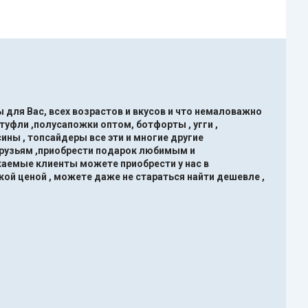
 для Вас, всех возрастов и вкусов и что немаловажно
туфли ,полусапожки оптом, ботфорты , угги ,
ины , топсайдеры все эти и многие другие
друзьям ,приобрести подарок любимым и
жаемые клиенты можете приобрести у нас в
кой ценой , можете даже не стараться найти дешевле ,