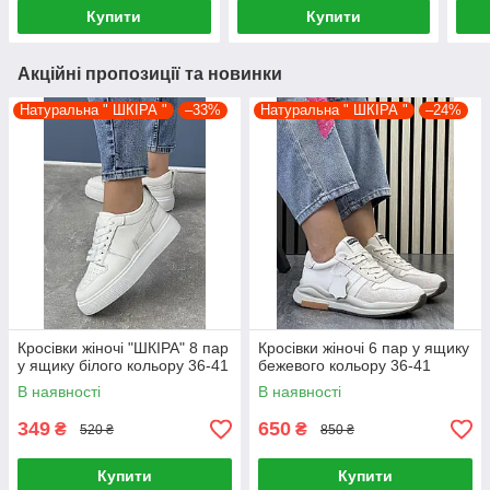
Купити
Купити
Акційні пропозиції та новинки
Натуральна " ШКІРА "
–33%
Натуральна " ШКІРА "
–24%
Кросівки жіночі "ШКІРА" 8 пар
Кросівки жіночі 6 пар у ящику
у ящику білого кольору 36-41
бежевого кольору 36-41
В наявності
В наявності
349
650
₴
₴
520 ₴
850 ₴
Купити
Купити