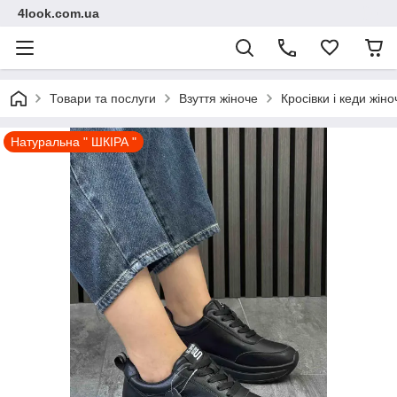
4look.com.ua
Товари та послуги
Взуття жіноче
Кросівки і кеди жіно
Натуральна " ШКІРА "