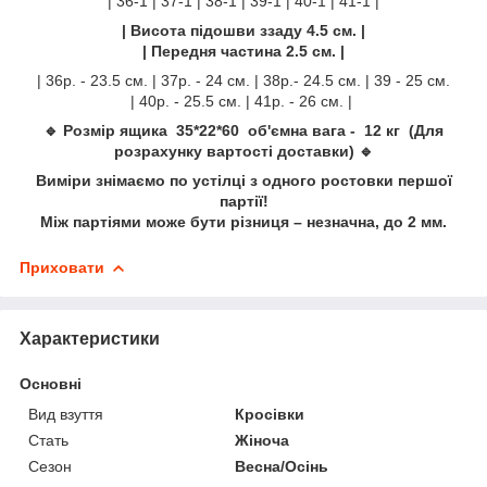
| 36-1 | 37-1 | 38-1 | 39-1 | 40-1 | 41-1 |
| Висота підошви ззаду 4.5 см. |
| Передня частина 2.5 см.
|
| 36р. - 23.5 см. | 37р. - 24 см. | 38р.- 24.5 см. | 39 - 25 см.
| 40р. - 25.5 см. | 41р. - 26 см. |
🔹 Розмір ящика 35*22*60 об'ємна вага - 12 кг (Для
розрахунку вартості доставки) 🔹
Виміри знімаємо по устілці з одного ростовки першої
партії!
Між партіями може бути різниця – незначна, до 2 мм.
Приховати
Характеристики
Основні
Вид взуття
Кросівки
Стать
Жіноча
Сезон
Весна/Осінь