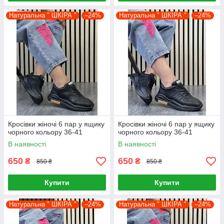
Натуральна " ШКІРА "
–24%
Натуральна " ШКІРА "
–24%
Кросівки жіночі 6 пар у ящику
Кросівки жіночі 6 пар у ящику
чорного кольору 36-41
чорного кольору 36-41
В наявності
В наявності
650
650
₴
₴
850 ₴
850 ₴
Купити
Купити
Натуральна " ШКІРА "
–24%
Натуральна " ШКІРА "
–24%