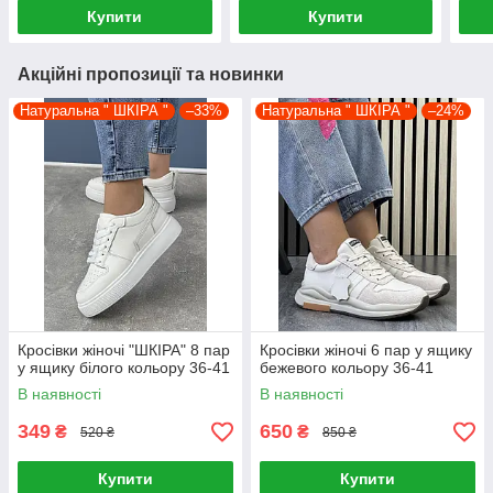
Купити
Купити
Акційні пропозиції та новинки
Натуральна " ШКІРА "
–33%
Натуральна " ШКІРА "
–24%
Кросівки жіночі "ШКІРА" 8 пар
Кросівки жіночі 6 пар у ящику
у ящику білого кольору 36-41
бежевого кольору 36-41
В наявності
В наявності
349
650
₴
₴
520 ₴
850 ₴
Купити
Купити