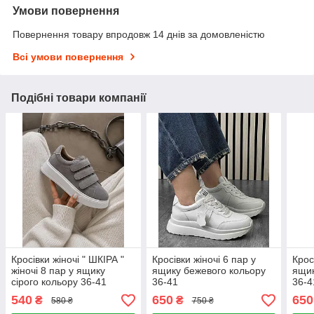
Умови повернення
Повернення товару впродовж 14 днів за домовленістю
Всі умови повернення
Подібні товари компанії
Кросівки жіночі " ШКІРА "
Кросівки жіночі 6 пар у
Крос
жіночі 8 пар у ящику
ящику бежевого кольору
ящик
сірого кольору 36-41
36-41
36-4
540
650
650
₴
₴
580 ₴
750 ₴