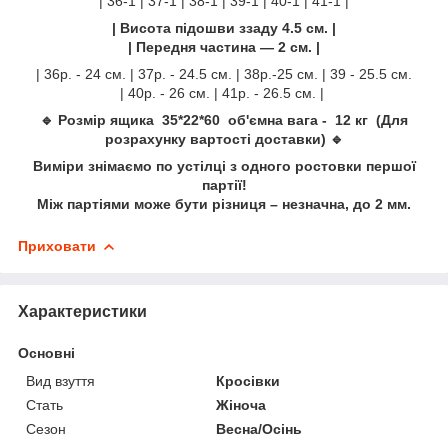
| 36-1 | 37-1 | 38-1 | 39-1 | 40-1 | 41-1 |
| Висота підошви ззаду 4.5 см. |
| Передня частина — 2 см.
|
| 36р. - 24 см. | 37р. - 24.5 см. | 38р.-25 см. | 39 - 25.5 см.
| 40р. - 26 см. | 41р. - 26.5 см. |
🔹 Розмір ящика 35*22*60 об'ємна вага - 12 кг (Для
розрахунку вартості доставки) 🔹
Виміри знімаємо по устілці з одного ростовки першої
партії!
Між партіями може бути різниця – незначна, до 2 мм.
Приховати
Характеристики
Основні
Вид взуття
Кросівки
Стать
Жіноча
Сезон
Весна/Осінь