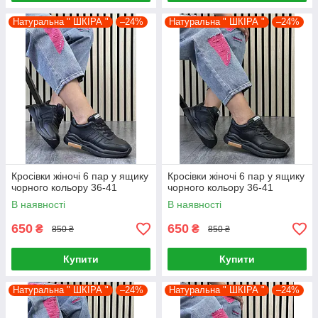
Натуральна " ШКІРА "
–24%
Натуральна " ШКІРА "
–24%
Кросівки жіночі 6 пар у ящику
Кросівки жіночі 6 пар у ящику
чорного кольору 36-41
чорного кольору 36-41
В наявності
В наявності
650
650
₴
₴
850 ₴
850 ₴
Купити
Купити
Натуральна " ШКІРА "
–24%
Натуральна " ШКІРА "
–24%