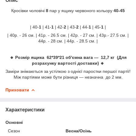
Опис
Кросівки чоловічі
8
пар у ящику червоного кольору
40-45
| 40-
1
| 41-
1
| 42-
2
| 43-
2
| 44-
1
| 45-
1
|
| 40р. - 26 см. | 41р. - 26.5 см. | 42р. - 27 см. | 43р.- 27.5 см. |
44р. - 28 см. | 44р. - 28.5 см. |
🔹 Розмір ящика 62*39*21 об'ємна вага — 12,7 кг (Для
розрахунку вартості доставки) 🔹
Заміри знімаються за устілкою з однієї паростки першої партії!
Між партіями може бути різниця — незначна до 2 мм.
Приховати
Характеристики
Основні
Сезон
Весна/Осінь