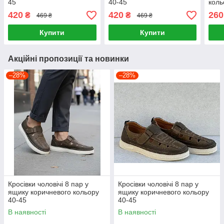
45
40-45
коль
420
420
260
₴
₴
469 ₴
469 ₴
Купити
Купити
Акційні пропозиції та новинки
–28%
–28%
Кросівки чоловічі 8 пар у
Кросівки чоловічі 8 пар у
ящику коричневого кольору
ящику коричневого кольору
40-45
40-45
В наявності
В наявності