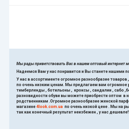
Мы рады приветствовать Вас в нашем оптовый интернет 
Надеемся Вам у нас понравится и Вы станете нашими 
У нас в ассортименте огромное разнообразие товаров 
по очень низким ценам.
Мы предлагаем вам огромное ра
тимберленды , ботильоны , кроксы , сандалии , сабо ,
разновидности обуви вы можете приобрести оптом в 
родственникам .Огромное разнообразие женской парфю
магазине
4look.com.ua
по очень низкой цене .
Мы на ры
так как конечный результат неизбежен , у нас дешевле!