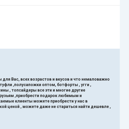
 для Вас, всех возрастов и вкусов и что немаловажно
туфли ,полусапожки оптом, ботфорты , угги ,
ины , топсайдеры все эти и многие другие
друзьям ,приобрести подарок любимым и
жаемые клиенты можете приобрести у нас в
кой ценой , можете даже не стараться найти дешевле ,