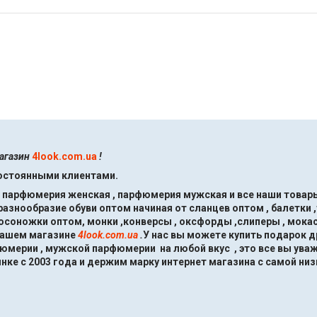
магазин
4look.com.ua
!
постоянными клиентами.
, парфюмерия женская , парфюмерия мужская и все наши товары
знообразие обуви оптом начиная от сланцев оптом , балетки ,
босоножки оптом, монки ,конверсы , оксфорды ,слиперы , мокас
нашем магазине
4look.com.ua
.
У нас вы можете купить подарок 
мерии , мужской парфюмерии на любой вкус , это все вы ува
нке с 2003 года и держим марку интернет магазина с самой низ