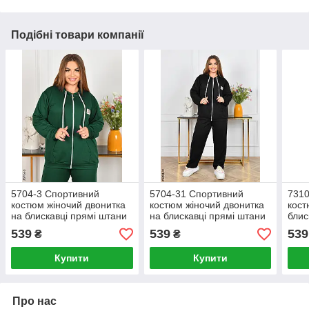
Подібні товари компанії
5704-3 Спортивний
5704-31 Спортивний
7310
костюм жіночий двонитка
костюм жіночий двонитка
кост
на блискавці прямі штани
на блискавці прямі штани
блис
батал (4 од: 50,52,54,56)
батал (4 од: 50,52,54,56)
штан
539
539
539
₴
₴
50,5
Купити
Купити
Про нас