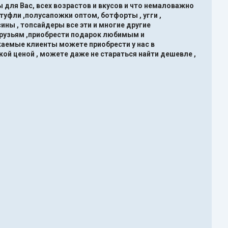
 для Вас, всех возрастов и вкусов и что немаловажно
туфли ,полусапожки оптом, ботфорты , угги ,
ины , топсайдеры все эти и многие другие
друзьям ,приобрести подарок любимым и
жаемые клиенты можете приобрести у нас в
кой ценой , можете даже не стараться найти дешевле ,