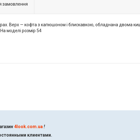
я замовлення
рах. Верх — кофта з капюшоном і блискавкою, обладнана двома киш
 На моделі розмір 54
магазин
4look.com.ua
!
постоянными клиентами.