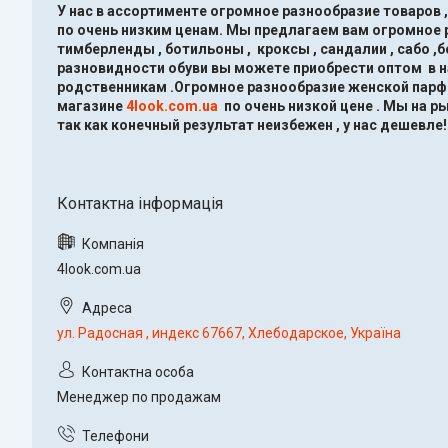
У нас в ассортименте огромное разнообразие товаров 
по очень низким ценам.
Мы предлагаем вам огромное ра
тимберленды , ботильоны , кроксы , сандалии , сабо ,
разновидности обуви вы можете приобрести оптом в 
родственникам .Огромное разнообразие женской парфю
магазине
4look.com.ua
по очень низкой цене .
Мы на ры
так как конечный результат неизбежен , у нас дешевле!
4look.com.ua
ул. Радосная , индекс 67667, Хлебодарское, Україна
Менеджер по продажам