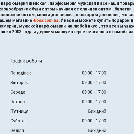
, парфюмерия женская , парфюмерия мужская и все наши товары
знообразие обуви оптом начиная от сланцев оптом , балетки ,
босоножки оптом, монки ,конверсы , оксфорды ,слиперы , мокас
нашем магазине
4look.com.ua
.
У нас вы можете купить подарок 
мерии , мужской парфюмерии на любой вкус , это все вы ува
нке с 2003 года и держим марку интернет магазина с самой низ
Графік роботи
Понеділок
09:00
17:00
Вівторок
09:00
17:00
Середа
09:00
17:00
Четвер
09:00
17:00
Пʼятниця
Вихідний
Субота
09:00
17:00
Неділя
Вихідний