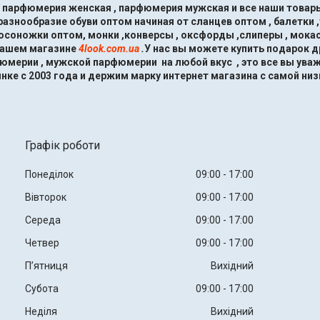
, парфюмерия женская , парфюмерия мужская и все наши товары
знообразие обуви оптом начиная от сланцев оптом , балетки ,
босоножки оптом, монки ,конверсы , оксфорды ,слиперы , мокас
нашем магазине
4look.com.ua
.
У нас вы можете купить подарок 
мерии , мужской парфюмерии на любой вкус , это все вы ува
нке с 2003 года и держим марку интернет магазина с самой низ
Графік роботи
Понеділок
09:00
17:00
Вівторок
09:00
17:00
Середа
09:00
17:00
Четвер
09:00
17:00
Пʼятниця
Вихідний
Субота
09:00
17:00
Неділя
Вихідний