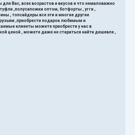
 для Вас, всех возрастов и вкусов и что немаловажно
туфли ,полусапожки оптом, ботфорты , угги ,
ины , топсайдеры все эти и многие другие
друзьям ,приобрести подарок любимым и
жаемые клиенты можете приобрести у нас в
кой ценой , можете даже не стараться найти дешевле ,