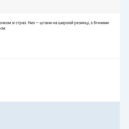
ом зі страз. Низ — штани на широкій резинці, з бічними
 см