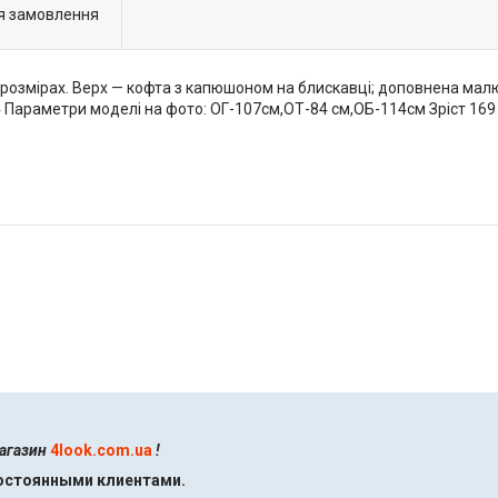
я замовлення
змірах. Верх — кофта з капюшоном на блискавці; доповнена малюнк
 Параметри моделі на фото: ОГ-107см,ОТ-84 см,ОБ-114см Зріст 169
магазин
4look.com.ua
!
постоянными клиентами.