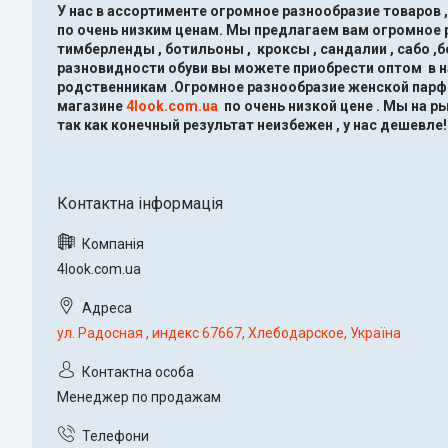
У нас в ассортименте огромное разнообразие товаров 
по очень низким ценам.
Мы предлагаем вам огромное ра
тимберленды , ботильоны , кроксы , сандалии , сабо ,
разновидности обуви вы можете приобрести оптом в 
родственникам .Огромное разнообразие женской парфю
магазине
4look.com.ua
по очень низкой цене .
Мы на ры
так как конечный результат неизбежен , у нас дешевле!
4look.com.ua
ул. Радосная , индекс 67667, Хлебодарское, Україна
Менеджер по продажам