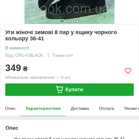
Уги жіночі зимові 8 пар у ящику чорного
кольору 36-41
В наявності
Код: CR1-4 BLACK.
Тільки опт
349
₴
Мінімальне замовлення — 8 шт.
Купити
Опис
Характеристики
Доставка
Оплата
Умови 
Опис
Уги жіночі зимові 8 пар у ящику чорного кольору 36-41