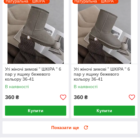
Натуральна " ШКІРА "
Натуральна " ШКІРА "
Угі жіночі зимові " ШКІРА " 6
Угі жіночі зимові " ШКІРА " 6
пар у ящику бежевого
пар у ящику бежевого
кольору 36-41
кольору 36-41
В наявності
В наявності
360
360
₴
₴
Купити
Купити
Показати ще