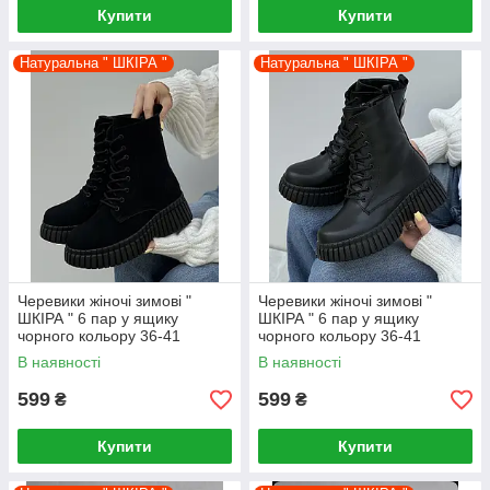
Купити
Купити
Натуральна " ШКІРА "
Натуральна " ШКІРА "
Черевики жіночі зимові "
Черевики жіночі зимові "
ШКІРА " 6 пар у ящику
ШКІРА " 6 пар у ящику
чорного кольору 36-41
чорного кольору 36-41
В наявності
В наявності
599
599
₴
₴
Купити
Купити