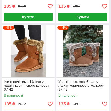
135
135
₴
₴
249 ₴
249 ₴
Купити
Купити
–46%
–46%
Уги жіночі зимові 6 пар у
Уги жіночі зимові 6 пар у
ящику коричневого кольору
ящику коричневого кольору
37-42
37-42
В наявності
В наявності
135
135
₴
₴
249 ₴
249 ₴