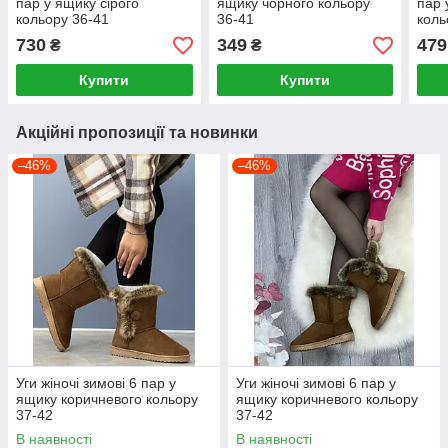
пар у ящику сірого
ящику чорного кольору
пар 
кольору 36-41
36-41
коль
730
349
479
₴
₴
Купити
Купити
Акційні пропозиції та новинки
–46%
–46%
Уги жіночі зимові 6 пар у
Уги жіночі зимові 6 пар у
ящику коричневого кольору
ящику коричневого кольору
37-42
37-42
В наявності
В наявності