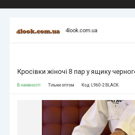
4look.com.ua
Кросівки жіночі 8 пар у ящику черног
В наявності
Тільки оптом
Код:
L960-2 BLACK.