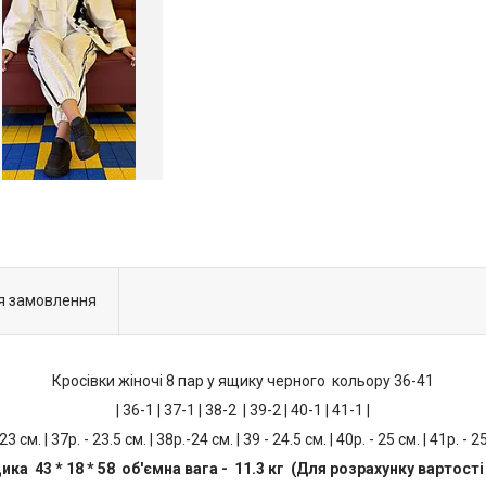
я замовлення
Кросівки жіночі 8 пар у ящику черного кольору 36-41
| 36-1 | 37-1 | 38-2 | 39-2 | 40-1 | 41-1 |
 23 см. | 37р. - 23.5 см. | 38р.-24 см. | 39 - 24.5 см. | 40р. - 25 см. | 41р. - 2
ика 43 * 18 * 58 об'ємна вага - 11.3 кг (Для розрахунку вартості