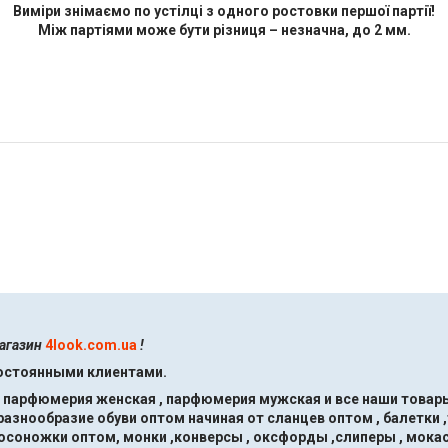
Виміри знімаємо по устілці з одного ростовки першої партії!
Між партіями може бути різниця – незначна, до 2 мм.
магазин
4look.com.ua
!
постоянными клиентами.
, парфюмерия женская , парфюмерия мужская и все наши товары
знообразие обуви оптом начиная от сланцев оптом , балетки ,
босоножки оптом, монки ,конверсы , оксфорды ,слиперы , мокас