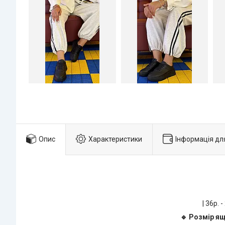
Опис
Характеристики
Інформація дл
| 36р. -
🔹 Розмір ящ