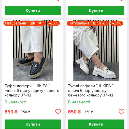
Купити
Купити
Натуральна " ШКІРА "
–13%
Натуральна " ШКІРА "
–13%
Туфлі лофери " ШКІРА "
Туфлі лофери " ШКІРА "
жіночі 6 пар у ящику чорного
жіночі 6 пар у ящику
кольору 37-41
бежевого кольору 37-41
В наявності
В наявності
650
650
₴
₴
750 ₴
750 ₴
Купити
Купити