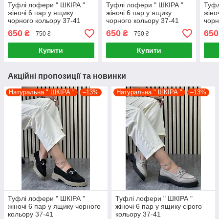
Туфлі лофери " ШКІРА "
Туфлі лофери " ШКІРА "
Туфл
жіночі 6 пар у ящику
жіночі 6 пар у ящику
жіно
чорного кольору 37-41
чорного кольору 37-41
чорн
650
650
650
₴
₴
750 ₴
750 ₴
Купити
Купити
Акційні пропозиції та новинки
Натуральна " ШКІРА "
–13%
Натуральна " ШКІРА "
–13%
Туфлі лофери " ШКІРА "
Туфлі лофери " ШКІРА "
жіночі 6 пар у ящику чорного
жіночі 6 пар у ящику сірого
кольору 37-41
кольору 37-41