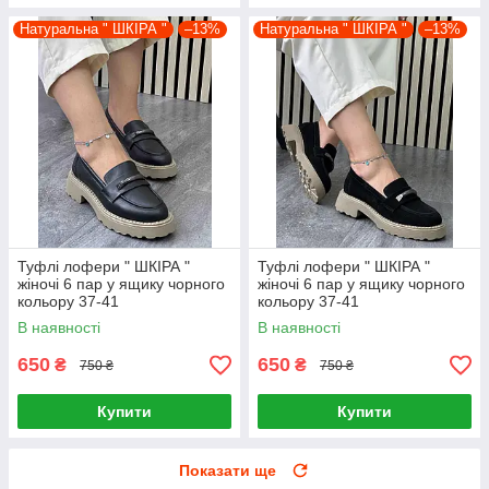
Натуральна " ШКІРА "
–13%
Натуральна " ШКІРА "
–13%
Туфлі лофери " ШКІРА "
Туфлі лофери " ШКІРА "
жіночі 6 пар у ящику чорного
жіночі 6 пар у ящику чорного
кольору 37-41
кольору 37-41
В наявності
В наявності
650
650
₴
₴
750 ₴
750 ₴
Купити
Купити
Показати ще