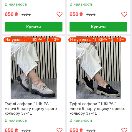
В наявності
В наявності
650
650
₴
₴
750 ₴
750 ₴
Купити
Купити
Натуральна " ШКІРА "
–13%
Натуральна " ШКІРА "
–13%
Туфлі лофери " ШКІРА "
Туфлі лофери " ШКІРА "
жіночі 6 пар у ящику сірого
жіночі 6 пар у ящику чорного
кольору 37-41
кольору 37-41
В наявності
В наявності
650
650
₴
₴
750 ₴
750 ₴