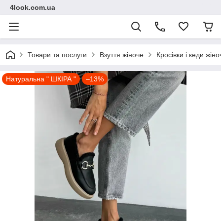
4look.com.ua
Товари та послуги
Взуття жіноче
Кросівки і кеди жіно
Натуральна " ШКІРА "
–13%