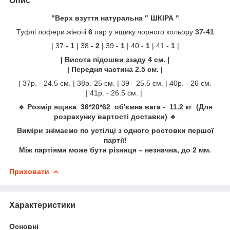
Опис
"Верх взуття натуральна " ШКІРА "
Туфлі лофери жіночі
6
пар у ящику чорного кольору
37-41
| 37 -
1
| 38 -
2
| 39 -
1
| 40 -
1
| 41 -
1
|
| Висота підошви ззаду 4 см. |
| Передня частина 2.5
см.
|
| 37р. - 24.5 см. | 38р.-25 см. | 39 - 25.5 см. | 40р. - 26 см.
| 41р. - 26.5 см. |
🔹 Розмір ящика 36*20*62 об'ємна вага - 11.2 кг (Для
розрахунку вартості доставки) 🔹
Виміри знімаємо по устілці з одного ростовки першої
партії!
Між партіями може бути різниця – незначна, до 2 мм.
Приховати
Характеристики
Основні