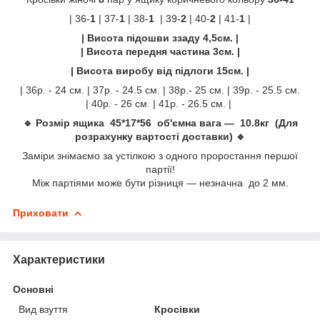
| 36-
1
| 37-
1
| 38-
1
| 39-
2
| 40-
2
| 41-
1
|
| Висота підошви ззаду 4,5см. |
| Висота передня частина 3см. |
| Висота виробу від підлоги 15см. |
| 36р. - 24 см. | 37р. - 24.5 см. | 38р.- 25 см. | 39р. - 25.5 см.
| 40р. - 26 см. | 41р. - 26.5 см. |
🔹 Розмір ящика 45*17*56 об'ємна вага — 10.8кг (Для
розрахунку вартості доставки) 🔹
Заміри знімаємо за устілкою з одного проростання першої
партії!
Між партіями може бути різниця — незначна до 2 мм.
Приховати
Характеристики
Основні
Вид взуття
Кросівки