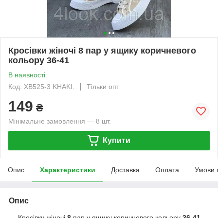
Кросівки жіночі 8 пар у ящику коричневого
кольору 36-41
В наявності
Код: XB525-3 KHAKI.
Тільки опт
149
₴
Мінімальне замовлення — 8 шт.
Купити
Опис
Характеристики
Доставка
Оплата
Умови 
Опис
Кросівки жіночі
8
пар у ящику коричневого кольору
36-41