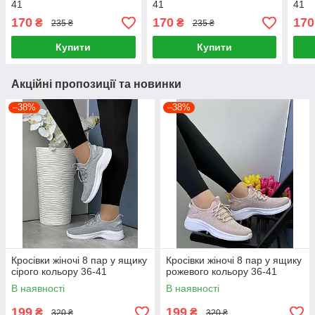
41
41
41
170
170
170
₴
₴
235 ₴
235 ₴
Купити
Купити
Акційні пропозиції та новинки
–38%
–38%
Кросівки жіночі 8 пар у ящику
Кросівки жіночі 8 пар у ящику
сірого кольору 36-41
рожевого кольору 36-41
В наявності
В наявності
199
199
₴
₴
320 ₴
320 ₴