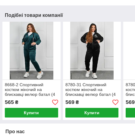
Подібні товари компанії
8668-2 Спортивний
8780-31 Спортивний
8780
костюм жіночий на
костюм жіночий на
кост
блискавці велюр батал (4
блискавці велюр батал (4
блис
од: 54,56,58,60)
од: 54,56,58,60)
од: 
565
569
569
₴
₴
Купити
Купити
Про нас