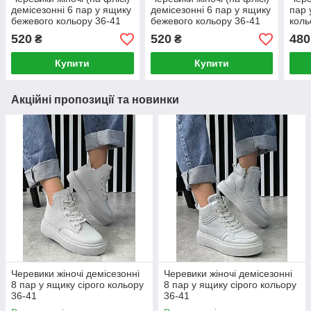
демісезонні 6 пар у ящику
демісезонні 6 пар у ящику
пар 
бежевого кольору 36-41
бежевого кольору 36-41
коль
520
520
480
₴
₴
Купити
Купити
Акційні пропозиції та новинки
Черевики жіночі демісезонні
Черевики жіночі демісезонні
8 пар у ящику сірого кольору
8 пар у ящику сірого кольору
36-41
36-41