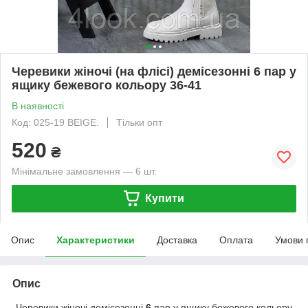
Черевики жіночі (на флісі) демісезонні 6 пар у
ящику бежевого кольору 36-41
В наявності
Код: 025-19 BEIGE.
Тільки опт
520
₴
Мінімальне замовлення — 6 шт.
Купити
Опис
Характеристики
Доставка
Оплата
Умови 
Опис
Черевики жіночі демісезонні
6
пар у ящику бежевого кольору