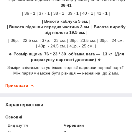
36-41
| 36 -
1
| 37 -
1
| 38 -
1
| 39 -
1
| 40 -
1
| 41 -
1
|
| Висота каблука 5 см. |
| Висота підошви передня частина 3 см. | Висота виробу
від підлоги 19.5 см. |
| 36р. - 22.5 см. | 37р. - 23 см. | 38р.- 23.5 см. | 39р. - 24 см.
| 40р. - 24.5 см. | 41р. - 25 см. |
🔹 Розмір ящика 76 * 23 * 30 об'ємна вага — 13 кг (Для
розрахунку вартості доставки) 🔹
Заміри знімаємо за устілкою з однієї паростки першої партії!
Між партіями може бути різниця — незначна до 2 мм.
Приховати
Характеристики
Основні
Вид взуття
Черевики